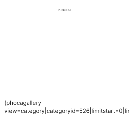
- Pubblicità -
{phocagallery
view=category|categoryid=526|limitstart=0|l