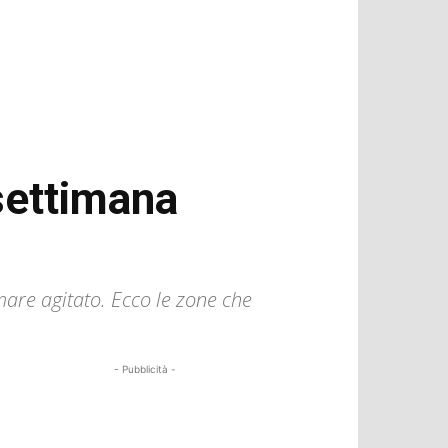
 settimana
mare agitato. Ecco le zone che
- Pubblicità -