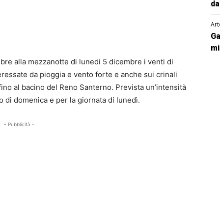
da
Art
Ga
mi
re alla mezzanotte di lunedi 5 dicembre i venti di
eressate da pioggia e vento forte e anche sui crinali
 fino al bacino del Reno Santerno. Prevista un’intensità
o di domenica e per la giornata di lunedì.
- Pubblicità -