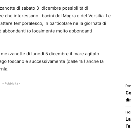
zzanotte di sabato 3 dicembre possibilità di
ee che interessano i bacini del Magra e del Versilia. Le
ttere temporalesco, in particolare nella giornata di
 ad abbondanti (o localmente molto abbondanti
 mezzanotte di lunedì 5 dicembre il mare agitato
elago toscano e successivamente (dalle 18) anche la
rnia.
- Pubblicità -
Eve
Co
di
Fio
La
l’