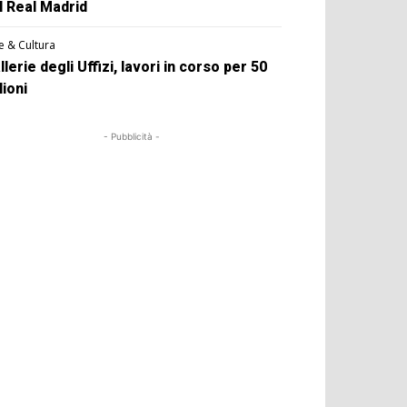
l Real Madrid
e & Cultura
llerie degli Uffizi, lavori in corso per 50
lioni
- Pubblicità -