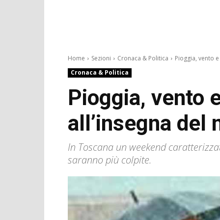
Home
Sezioni
Cronaca & Politica
Pioggia, vento e 
Cronaca & Politica
Pioggia, vento 
all’insegna del
In Toscana un weekend caratterizzato
saranno più colpite.