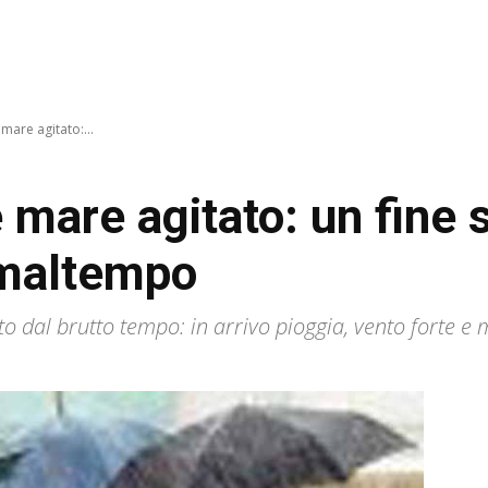
mare agitato:...
e mare agitato: un fine
 maltempo
 dal brutto tempo: in arrivo pioggia, vento forte e 