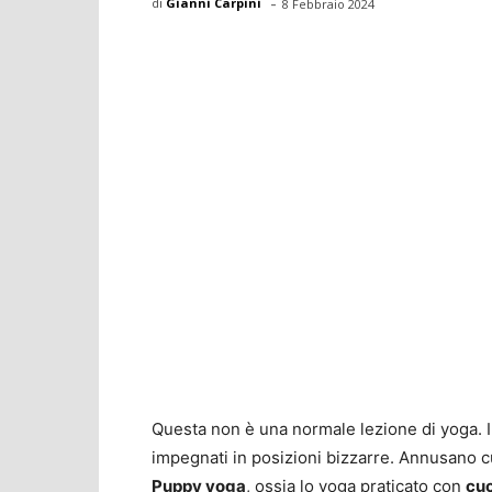
-
di
Gianni Carpini
8 Febbraio 2024
Questa non è una normale lezione di yoga. 
impegnati in posizioni bizzarre. Annusano c
Puppy yoga
, ossia lo yoga praticato con
cuc