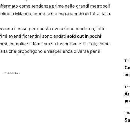
 affermato come tendenza prima nelle grandi metropoli
lino a Milano e infine si sta espandendo in tutta Italia.
orceranno il naso per questa evoluzione moderna, fatto
rimi eventi fiorentini sono andati
sold out in pochi
carsi, complice il tam-tam su Instagram e TikTok, come
realtà che propongono un’esperienza diversa per il
Te
Co
- Pubblicità -
im
Te
Ar
pr
Est
Sa