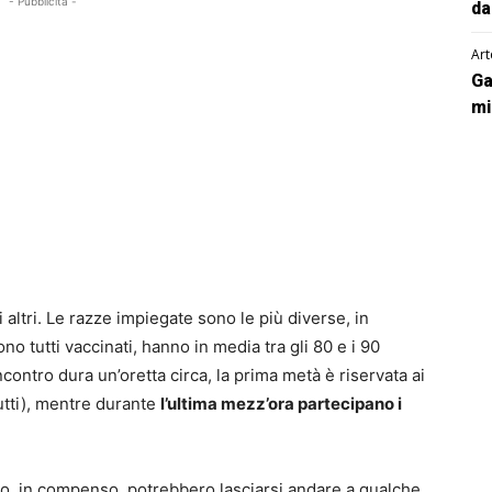
- Pubblicità -
da
Art
Ga
mi
 altri. Le razze impiegate sono le più diverse, in
ono tutti vaccinati, hanno in media tra gli 80 e i 90
incontro dura un’oretta circa, la prima metà è riservata ai
tutti), mentre durante
l’ultima mezz’ora partecipano i
ro, in compenso, potrebbero lasciarsi andare a qualche