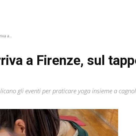
iva a...
riva a Firenze, sul tapp
plicano gli eventi per praticare yoga insieme a cagnoli