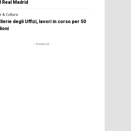
l Real Madrid
e & Cultura
llerie degli Uffizi, lavori in corso per 50
lioni
- Pubblicità -