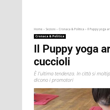
Home
Sezioni
Cronaca & Politica
Il Puppy yoga arr
Cronaca & Politica
Il Puppy yoga ar
cuccioli
È l'ultima tendenza. In città si molti
dicono i promotori