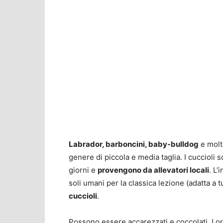
Labrador, barboncini, baby-bulldog
e molti
genere di piccola e media taglia. I cuccioli s
giorni e
provengono da allevatori locali
. L’
soli umani per la classica lezione (adatta a 
cuccioli
.
Possono essere accarezzati e coccolati. Lo