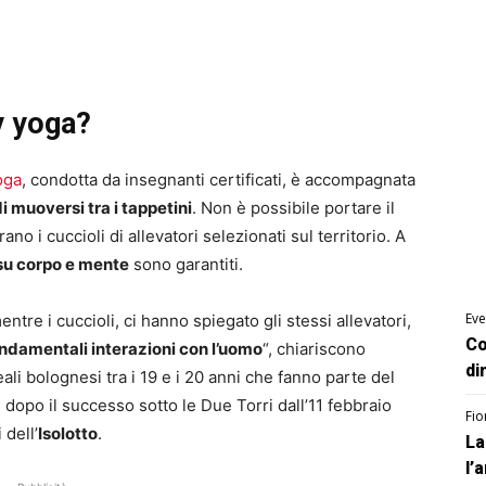
y yoga?
oga
, condotta da insegnanti certificati, è accompagnata
di muoversi tra i tappetini
. Non è possibile portare il
o i cuccioli di allevatori selezionati sul territorio. A
 su corpo e mente
sono garantiti.
Eve
mentre i cuccioli, ci hanno spiegato gli stessi allevatori,
Co
ondamentali interazioni con l’uomo
“, chiariscono
di
ali bolognesi tra i 19 e i 20 anni che fanno parte del
 dopo il successo sotto le Due Torri dall’11 febbraio
Fio
 dell’
Isolotto
.
La
l’