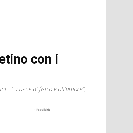
etino con i
ni: "Fa bene al fisico e all'umore",
- Pubblicità -