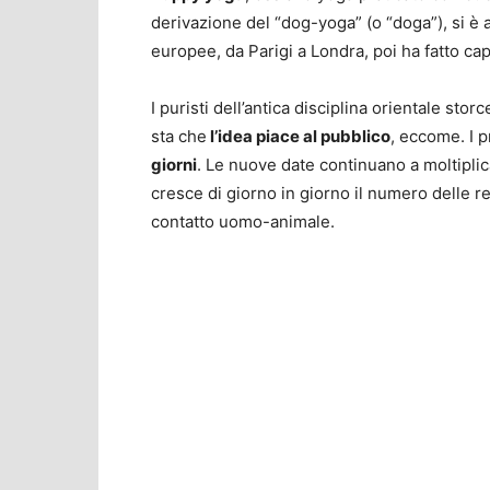
derivazione del “dog-yoga” (o “doga”), si è
europee, da Parigi a Londra, poi ha fatto capo
I puristi dell’antica disciplina orientale st
sta che
l’idea piace al pubblico
, eccome. I p
giorni
. Le nuove date continuano a moltipli
cresce di giorno in giorno il numero delle 
contatto uomo-animale.