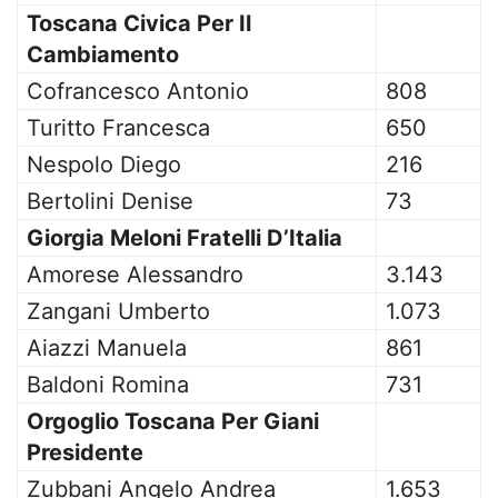
Toscana Civica Per Il
Cambiamento
Cofrancesco Antonio
808
Turitto Francesca
650
Nespolo Diego
216
Bertolini Denise
73
Giorgia Meloni Fratelli D’Italia
Amorese Alessandro
3.143
Zangani Umberto
1.073
Aiazzi Manuela
861
Baldoni Romina
731
Orgoglio Toscana Per Giani
Presidente
Zubbani Angelo Andrea
1.653