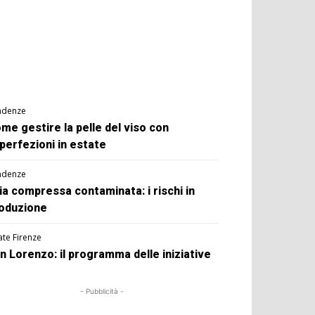
ndenze
me gestire la pelle del viso con
perfezioni in estate
ndenze
ia compressa contaminata: i rischi in
oduzione
ate Firenze
n Lorenzo: il programma delle iniziative
- Pubblicità -