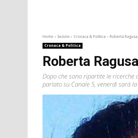
Home
Sezioni
Cronaca & Politica
Roberta Ragusa, 
Cronaca & Politica
Roberta Ragusa, 
Dopo che sono ripartite le ricerche 
parlato su Canale 5, venerdì sarà la