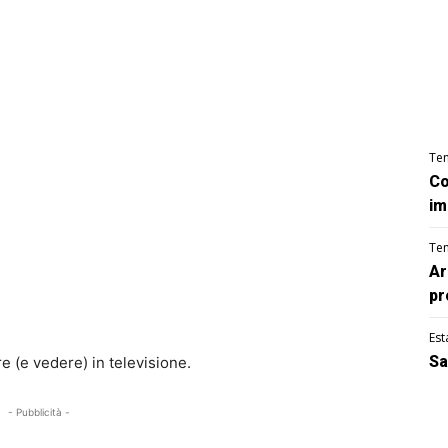
Te
Co
im
Te
Ar
pr
Est
Sa
re (e vedere) in televisione.
- Pubblicità -