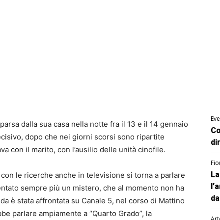
Eve
rsa dalla sua casa nella notte fra il 13 e il 14 gennaio
Co
sivo, dopo che nei giorni scorsi sono ripartite
di
a con il marito, con l’ausilio delle unità cinofile.
Fio
La
on le ricerche anche in televisione si torna a parlare
l’
diventato sempre più un mistero, che al momento non ha
da
da è stata affrontata su Canale 5, nel corso di Mattino
be parlare ampiamente a “Quarto Grado”, la
Art