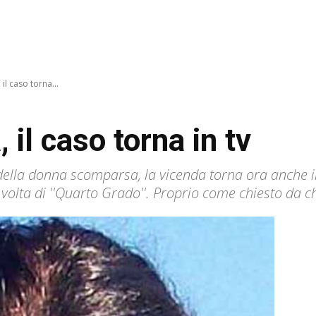
il caso torna...
il caso torna in tv
della donna scomparsa, la vicenda torna ora anche in
 volta di ''Quarto Grado''. Proprio come chiesto da ch