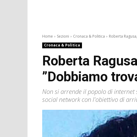
Home
Sezioni
Cronaca & Politica
Roberta Ragusa,
Cronaca & Politica
Roberta Ragusa,
”Dobbiamo trova
Non si arrende il popolo di internet
social network con l'obiettivo di arr