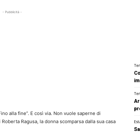
- Pubblicità -
Te
Co
im
Te
Ar
pr
no alla fine”. E così via. Non vuole saperne di
di Roberta Ragusa, la donna scomparsa dalla sua casa
Est
Sa