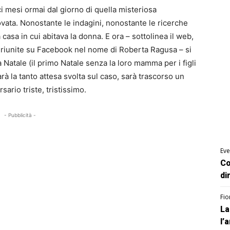
ci mesi ormai dal giorno di quella misteriosa
ovata. Nonostante le indagini, nonostante le ricerche
a casa in cui abitava la donna. E ora – sottolinea il web,
o riunite su Facebook nel nome di Roberta Ragusa – si
Natale (il primo Natale senza la loro mamma per i figli
rà la tanto attesa svolta sul caso, sarà trascorso un
ario triste, tristissimo.
- Pubblicità -
Eve
Co
di
Fio
La
l’