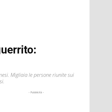
uerrito:
esi. Migliaia le persone riunite sui
si.
- Pubblicità -