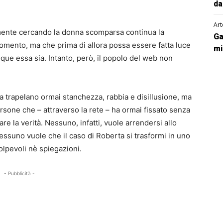
da
Art
mente cercando la donna scomparsa continua la
Ga
omento, ma che prima di allora possa essere fatta luce
mi
unque essa sia. Intanto, però, il popolo del web non
a trapelano ormai stanchezza, rabbia e disillusione, ma
sone che – attraverso la rete – ha ormai fissato senza
re la verità. Nessuno, infatti, vuole arrendersi allo
nessuno vuole che il caso di Roberta si trasformi in uno
olpevoli nè spiegazioni.
- Pubblicità -