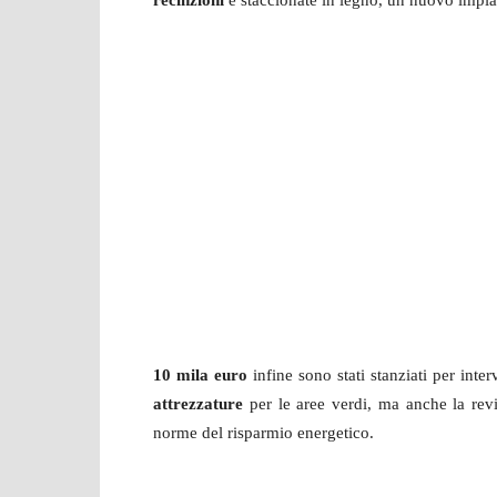
recinzioni
e staccionate in legno, un nuovo impi
10 mila euro
infine sono stati stanziati per inter
attrezzature
per le aree verdi, ma anche la revi
norme del risparmio energetico.