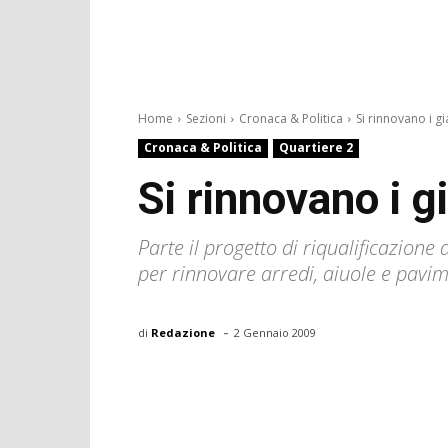
Home
Sezioni
Cronaca & Politica
Si rinnovano i gia
Cronaca & Politica
Quartiere 2
Si rinnovano i g
Parte il progetto di riqualificazione
per rinnovare arredi, aiuole e pavi
-
di
Redazione
2 Gennaio 2009