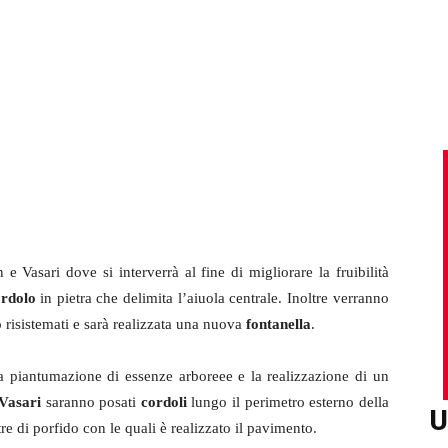
Vasari dove si interverrà al fine di migliorare la fruibilità
rdolo
in pietra che delimita l’aiuola centrale. Inoltre verranno
o risistemati e sarà realizzata una nuova
fontanella
.
a piantumazione di essenze arboreee e la realizzazione di un
Vasari
saranno posati
cordoli
lungo il perimetro esterno della
U
re di porfido con le quali è realizzato il pavimento.