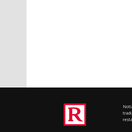
Notiz
trad
rest