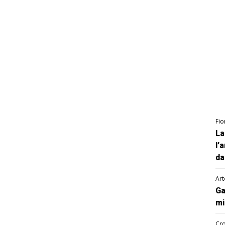
Fio
La
l’
da
Art
Ga
mi
Cro