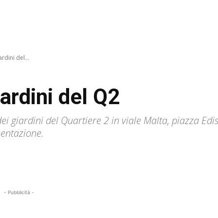
rdini del...
iardini del Q2
 dei giardini del Quartiere 2 in viale Malta, piazza 
mentazione.
- Pubblicità -