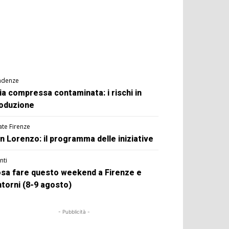
ndenze
ia compressa contaminata: i rischi in
oduzione
ate Firenze
n Lorenzo: il programma delle iniziative
nti
sa fare questo weekend a Firenze e
ntorni (8-9 agosto)
- Pubblicità -