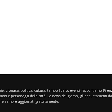
ie, cronaca, politica, cultura, tempo libero, eventi: raccontiamo Firenz
izioni e personaggi della città. Le news del giorno, gli appuntamenti da
are sempre aggiornati gratuitamente.