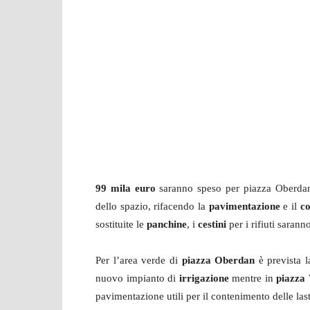
99 mila euro
saranno speso per piazza Oberdan e 
dello spazio, rifacendo la
pavimentazione
e il
co
sostituite le
panchine
, i
cestini
per i rifiuti sarann
Per l’area verde di
piazza Oberdan
è prevista l
nuovo impianto di
irrigazione
mentre in
piazza
pavimentazione utili per il contenimento delle last