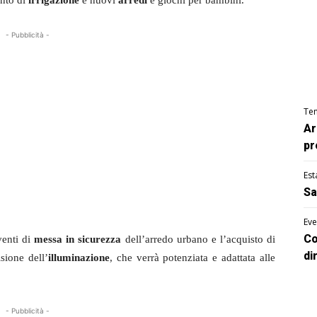
anto di
irrigazione
e nuovi
arredi
e giochi per bambini.
- Pubblicità -
Te
Ar
pr
Est
Sa
Eve
Co
venti di
messa in sicurezza
dell’arredo urbano e l’acquisto di
di
sione dell’
illuminazione
, che verrà potenziata e adattata alle
- Pubblicità -