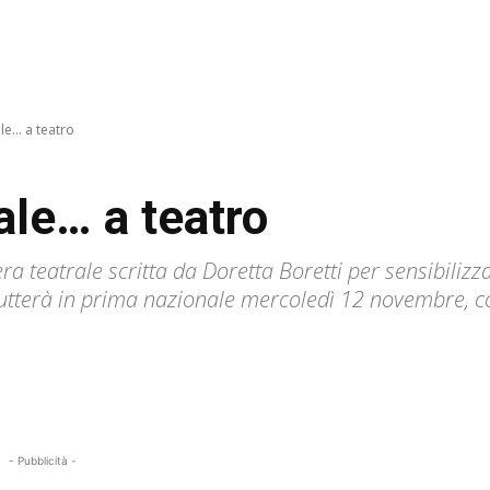
e... a teatro
ale… a teatro
pera teatrale scritta da Doretta Boretti per sensibili
butterà in prima nazionale mercoledì 12 novembre, con
- Pubblicità -