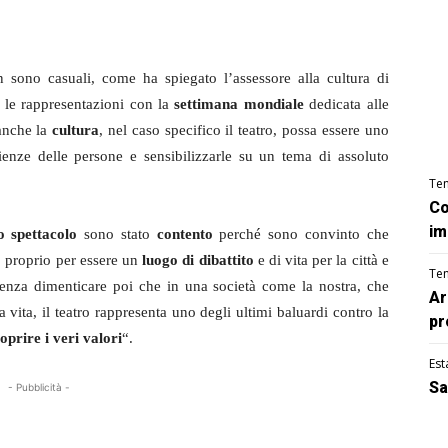
n sono casuali, come ha spiegato l’assessore alla cultura di
 le rappresentazioni con la
settimana mondiale
dedicata alle
anche la
cultura
, nel caso specifico il teatro, possa essere uno
cienze delle persone e sensibilizzarle su un tema di assoluto
Te
Co
im
o spettacolo
sono stato
contento
perché sono convinto che
to proprio per essere un
luogo di dibattito
e di vita per la città e
Te
enza dimenticare poi che in una società come la nostra, che
Ar
 vita, il teatro rappresenta uno degli ultimi baluardi contro la
pr
coprire i veri valori
“.
Est
Sa
- Pubblicità -