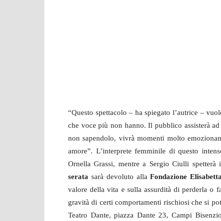
“Questo spettacolo – ha spiegato l’autrice – vuo
che voce più non hanno. Il pubblico assisterà ad 
non sapendolo, vivrà momenti molto emozionanti
amore”. L’interprete femminile di questo intens
Ornella Grassi, mentre a Sergio Ciulli spetterà
serata
sarà devoluto alla
Fondazione Elisabett
valore della vita e sulla assurdità di perderla o f
gravità di certi comportamenti rischiosi che si po
Teatro Dante, piazza Dante 23, Campi Bisenzi