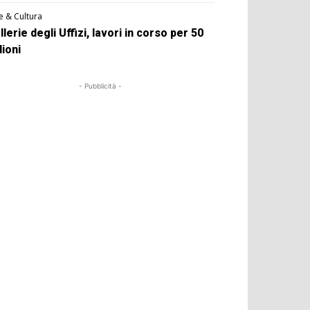
e & Cultura
llerie degli Uffizi, lavori in corso per 50
lioni
- Pubblicità -