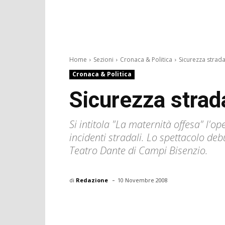
Home
Sezioni
Cronaca & Politica
Sicurezza stradal
Cronaca & Politica
Sicurezza strad
Si intitola "La maternità offesa" l'o
incidenti stradali. Lo spettacolo de
Teatro Dante di Campi Bisenzio.
-
di
Redazione
10 Novembre 2008