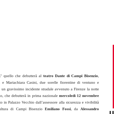
E’ quello che debutterà al
teatro Dante di Campi Bisenzio
,
a e Mariachiara Casini, due sorelle fiorentine di ventuno e
n un gravissimo incidente stradale avvenuto a Firenze la notte
lo, che debutterà in prima nazionale
mercoledì 12 novembre
to in Palazzo Vecchio dall’assessore alla sicurezza e vivibilità
cultura di Campi Bisenzio
Emiliano Fossi
, da
Alessandro
U