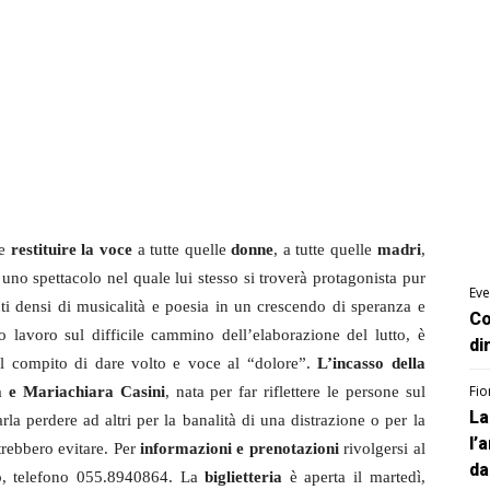
le
restituire la voce
a tutte quelle
donne
, a tutte quelle
madri
,
uno spettacolo nel quale lui stesso si troverà protagonista pur
Eve
 densi di musicalità e poesia in un crescendo di speranza e
Co
o lavoro sul difficile cammino dell’elaborazione del lutto, è
di
 il compito di dare volto e voce al “dolore”.
L’incasso della
Fio
a e Mariachiara Casini
, nata per far riflettere le persone sul
La
arla perdere ad altri per la banalità di una distrazione o per la
l’
trebbero evitare. Per
informazioni e prenotazioni
rivolgersi al
da
o, telefono 055.8940864. La
biglietteria
è aperta il martedì,