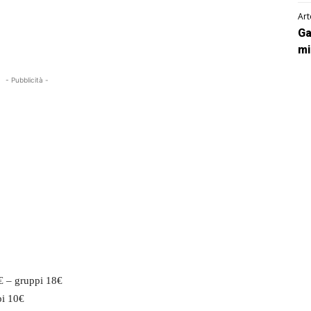
Art
Ga
mi
- Pubblicità -
€ – gruppi 18€
pi 10€