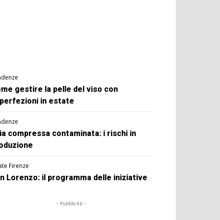
ndenze
me gestire la pelle del viso con
perfezioni in estate
ndenze
ia compressa contaminata: i rischi in
oduzione
ate Firenze
n Lorenzo: il programma delle iniziative
- Pubblicità -