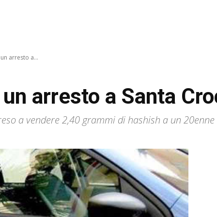
un arresto a...
 un arresto a Santa Cr
reso a vendere 2,40 grammi di hashish a un 20enn