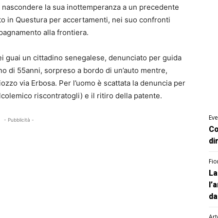
re per nascondere la sua inottemperanza a un precedente
ito in Questura per accertamenti, nei suo confronti
pagnamento alla frontiera.
ei guai un cittadino senegalese, denunciato per guida
no di 55anni, sorpreso a bordo di un’auto mentre,
zzo via Erbosa. Per l’uomo è scattata la denuncia per
lcolemico riscontratogli) e il ritiro della patente.
Eve
- Pubblicità -
Co
di
Fio
La
l’
da
Art