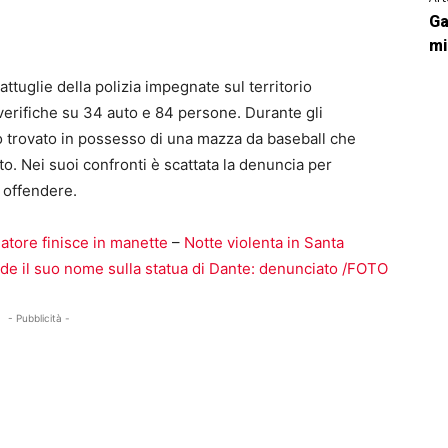
Ga
mi
attuglie della polizia impegnate sul territorio
e verifiche su 34 auto e 84 persone. Durante gli
o trovato in possesso di una mazza da baseball che
uto. Nei suoi confronti è scattata la denuncia per
 offendere.
iatore finisce in manette
–
Notte violenta in Santa
ide il suo nome sulla statua di Dante: denunciato /FOTO
- Pubblicità -