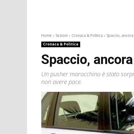
Home
Sezioni
Cronaca & Politica
Spaccio, ancora 
Cronaca & Politica
Spaccio, ancora
Un pusher marocchino è stato sorp
non avere pace.