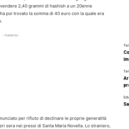
 vendere 2,40 grammi di hashish a un 20enne
ha poi trovato la somma di 40 euro con la quale era
o.
- Pubblicità -
Te
Co
im
Te
Ar
pr
Est
Sa
nunciato per rifiuto di declinare le proprie generalità
eri sera nei pressi di Santa Maria Novella. Lo straniero,