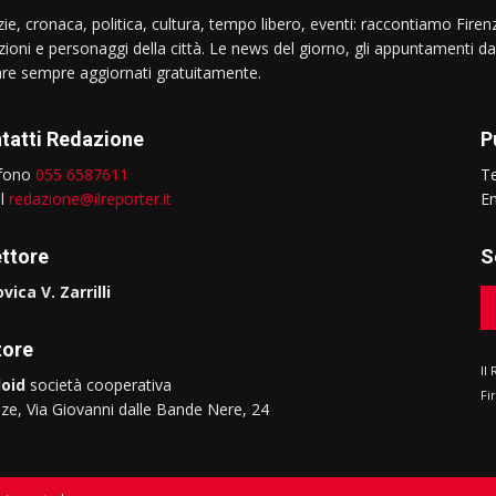
ie, cronaca, politica, cultura, tempo libero, eventi: raccontiamo Firenz
izioni e personaggi della città. Le news del giorno, gli appuntamenti da
are sempre aggiornati gratuitamente.
tatti Redazione
P
efono
055 6587611
T
il
redazione@ilreporter.it
E
ettore
S
vica V. Zarrilli
tore
Il
oid
società cooperativa
Fi
nze, Via Giovanni dalle Bande Nere, 24