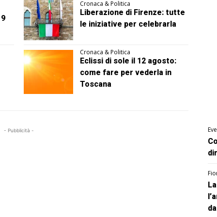
Cronaca & Politica
Liberazione di Firenze: tutte
 9
le iniziative per celebrarla
Cronaca & Politica
Eclissi di sole il 12 agosto:
come fare per vederla in
Toscana
Eve
- Pubblicità -
Co
di
Fio
La
l’
da