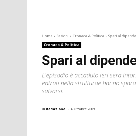
Home
Sezioni
Cronaca & Politica
Spari al dipenden
Cronaca & Politica
Spari al dipend
L'episodio è accaduto ieri sera into
entrati nella strutturae hanno sparat
salvarsi.
-
di
Redazione
6 Ottobre 2009