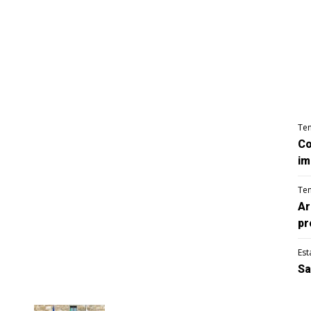
Te
Co
im
Te
Ar
pr
Est
Sa