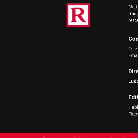
Notiz
trad
rest
Con
Tel
Ema
Dir
Ludo
Edi
Tabl
Fire