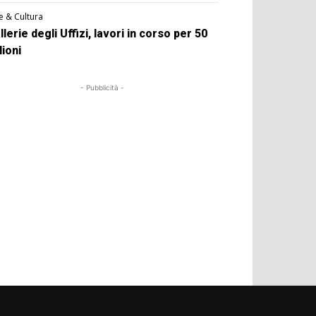
e & Cultura
llerie degli Uffizi, lavori in corso per 50
lioni
- Pubblicità -