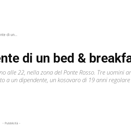
te di un...
ente di un bed & breakf
rno alle 22, nella zona del Ponte Rosso. Tre uomini 
o a un dipendente, un kosovaro di 19 anni regolare in 
- Pubblicità -