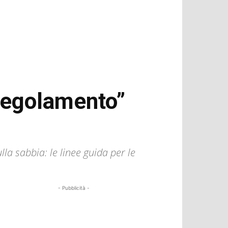
“regolamento”
la sabbia: le linee guida per le
- Pubblicità -