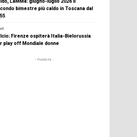
ldo, LaMMa: giugno-luglio 2026 il
condo bimestre più caldo in Toscana dal
55
rt
lcio: Firenze ospiterà Italia-Bielorussia
r play off Mondiale donne
- Pubblicità -