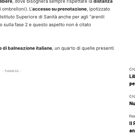
libere
, dove bisognerà sempre rispettare la
distanza
i ombrelloni). L’
accesso su prenotazione
, ipotizzato
– Istituto Superiore di Sanità anche per agli “arenili
o sulla fase 2 e questo aspetto non è citato
 di balneazione italiane
, un quarto di quelle presenti
Cro
- Pubblicità -
Li
pe
Cro
Nu
Fio
Il
an