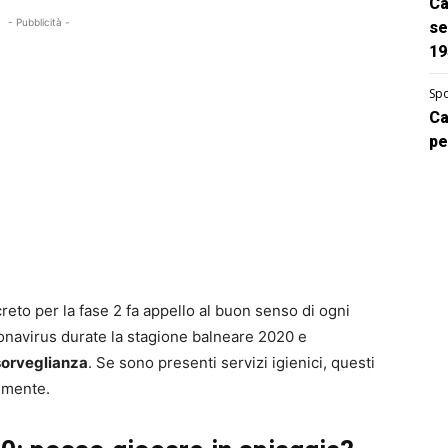
Ca
- Pubblicità -
se
19
Spo
Ca
pe
ecreto per la fase 2 fa appello al buon senso di ogni
ronavirus durate la stagione balneare 2020 e
sorveglianza
. Se sono presenti servizi igienici, questi
temente.