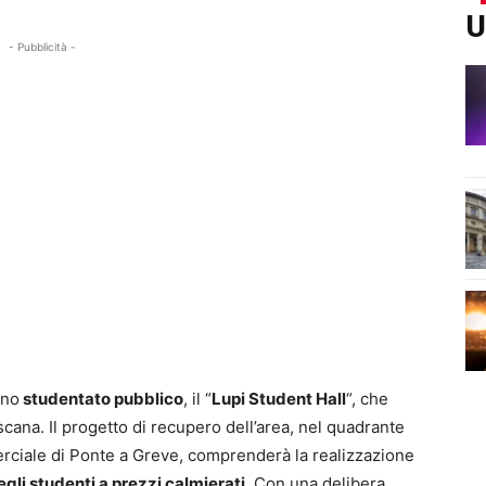
U
- Pubblicità -
uno
studentato pubblico
, il “
Lupi Student Hall
“, che
cana. Il progetto di recupero dell’area, nel quadrante
merciale di Ponte a Greve, comprenderà la realizzazione
gli studenti a prezzi calmierati
. Con una delibera