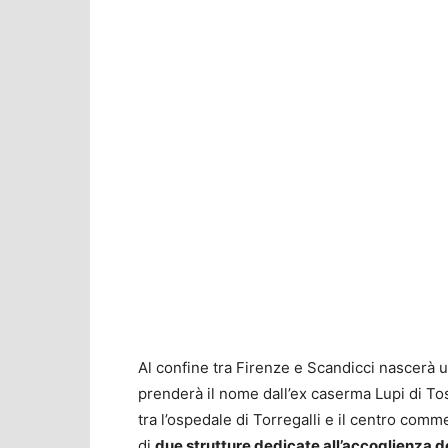
Al confine tra Firenze e Scandicci nascerà 
prenderà il nome dall’ex caserma Lupi di Tos
tra l’ospedale di Torregalli e il centro com
di
due strutture dedicate all’accoglienza de