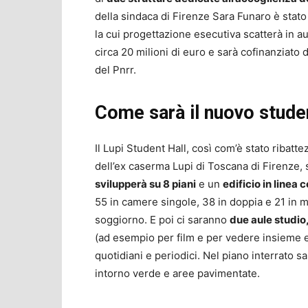
della sindaca di Firenze Sara Funaro è stat
la cui progettazione esecutiva scatterà in au
circa 20 milioni di euro e sarà cofinanziato
del Pnrr.
Come sarà il nuovo stude
Il Lupi Student Hall, così com’è stato ribatte
dell’ex caserma Lupi di Toscana di Firenze,
svilupperà su 8 piani
e un
edificio in linea c
55 in camere singole, 38 in doppia e 21 in m
soggiorno. E poi ci saranno
due aule studio,
(ad esempio per film e per vedere insieme ev
quotidiani e periodici. Nel piano interrato s
intorno verde e aree pavimentate.