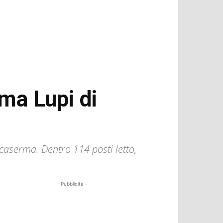
rma Lupi di
 caserma. Dentro 114 posti letto,
- Pubblicità -