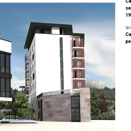
Ca
se
19
Spo
Ca
pe