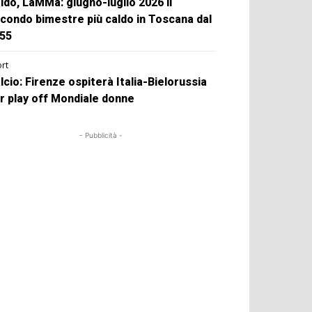
ldo, LaMMa: giugno-luglio 2026 il
condo bimestre più caldo in Toscana dal
55
rt
lcio: Firenze ospiterà Italia-Bielorussia
r play off Mondiale donne
- Pubblicità -