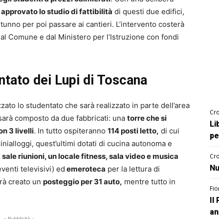
o
approvato lo studio di fattibilità
di questi due edifici,
tunno per poi passare ai cantieri. L’intervento costerà
 dal Comune e dal Ministero per l’Istruzione con fondi
ntato dei Lupi di Toscana
zzato lo studentato che sarà realizzato in parte dell’area
Cro
 sarà composto da due fabbricati: una
torre che si
Li
on 3 livelli
. In tutto ospiteranno
114 posti letto,
di cui
pe
inialloggi, quest’ultimi dotati di cucina autonoma e
 sale riunioni, un locale fitness, sala video e musica
Cro
Nu
enti televisivi) ed
emeroteca
per la lettura di
arà creato un
posteggio per 31 auto,
mentre tutto in
Fio
Il
an
- Pubblicità -