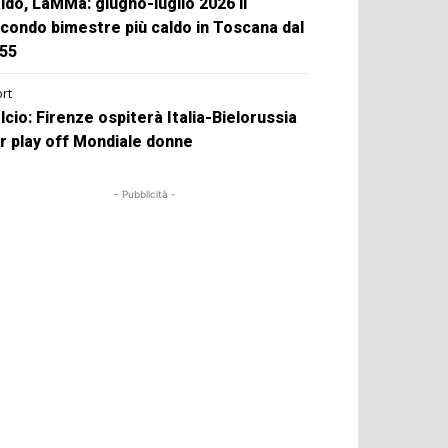
ldo, LaMMa: giugno-luglio 2026 il
condo bimestre più caldo in Toscana dal
55
rt
lcio: Firenze ospiterà Italia-Bielorussia
r play off Mondiale donne
- Pubblicità -