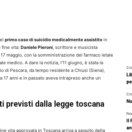
del
primo caso di suicidio medicalmente assistito
in
fine vita:
Daniele Pieroni
, scrittore e musicista
 17 maggio, con la somministrazione del farmaco letale
e medico. A dare la notizia, l’11 giugno, è stata la
Cro
io di Pescara, da tempo residente a Chiusi (Siena),
Li
a 17 anni e in passato aveva intrapreso anche un
pe
Cro
Nu
ti previsti dalla legge toscana
Fio
Il
an
fine vita approvata in Toscana arriva a seguito della