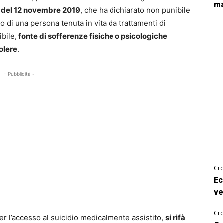
ma
e del 12 novembre 2019
, che ha dichiarato non punibile
to di una persona tenuta in vita da trattamenti di
ibile,
fonte di sofferenze fisiche o psicologiche
olere
.
- Pubblicità -
Cro
Ec
ve
Cro
per l’accesso al suicidio medicalmente assistito,
si rifà