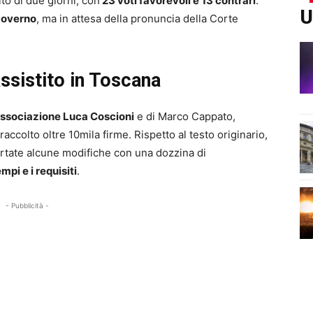
to di due giorni, con
23 voti favorevoli e 13 contrari
.
U
governo
, ma in attesa della pronuncia della Corte
assistito in Toscana
ssociazione Luca Coscioni
e di Marco Cappato,
raccolto oltre 10mila firme. Rispetto al testo originario,
ortate alcune modifiche con una dozzina di
empi e i requisiti
.
- Pubblicità -