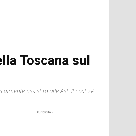
ella Toscana sul
lmente assistito alle Asl. Il costo è
- Pubblicità -