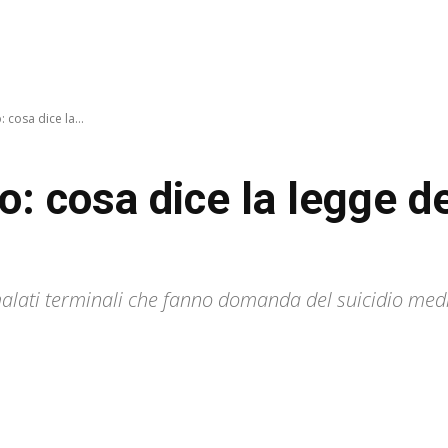
: cosa dice la...
to: cosa dice la legge d
lati terminali che fanno domanda del suicidio medica