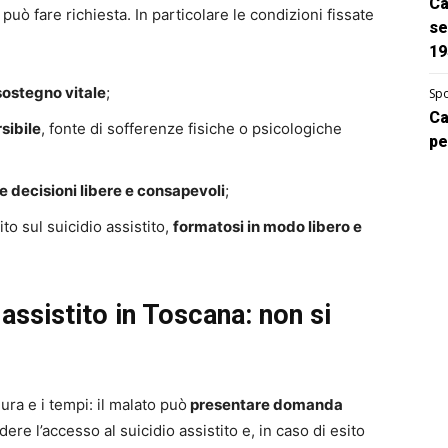
Ca
 può fare richiesta. In particolare le condizioni fissate
se
19
sostegno vitale
;
Spo
Ca
sibile
, fonte di sofferenze fisiche o psicologiche
pe
 decisioni libere e consapevoli
;
o sul suicidio assistito,
formatosi in modo libero e
assistito in Toscana: non si
ura e i tempi: il malato può
presentare domanda
dere l’accesso al suicidio assistito e, in caso di esito