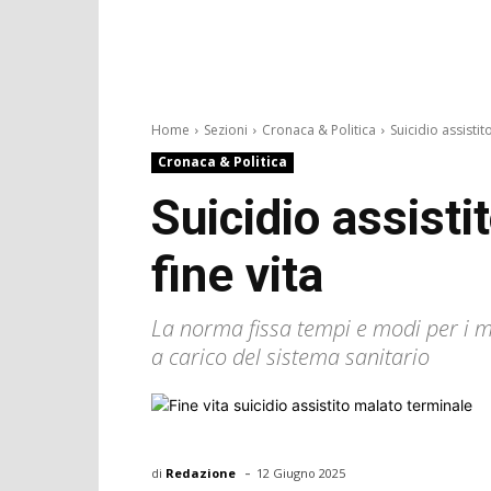
Home
Sezioni
Cronaca & Politica
Suicidio assistito
Cronaca & Politica
Suicidio assisti
fine vita
La norma fissa tempi e modi per i ma
a carico del sistema sanitario
-
di
Redazione
12 Giugno 2025