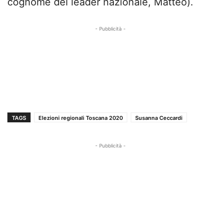
cognome del leader nazionale, Matteo).
- Pubblicità -
TAGS
Elezioni regionali Toscana 2020
Susanna Ceccardi
- Pubblicità -