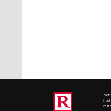
Notiz
trad
rest