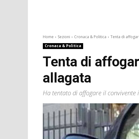
Home
Sezioni
Cronaca & Politica
Tenta di affogare
Cronaca & Politica
Tenta di affogar
allagata
Ha tentato di affogare il convivente