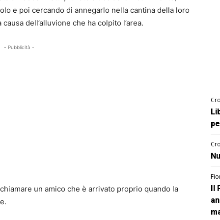
dolo e poi cercando di annegarlo nella cantina della loro
 causa dell’alluvione che ha colpito l’area.
- Pubblicità -
Cro
Li
pe
Cro
Nu
Fio
Il
chiamare un amico che è arrivato proprio quando la
an
e.
ma