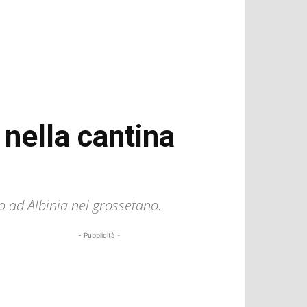
 nella cantina
so ad Albinia nel grossetano.
- Pubblicità -