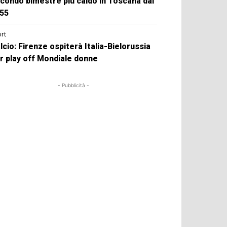
condo bimestre più caldo in Toscana dal
55
rt
lcio: Firenze ospiterà Italia-Bielorussia
r play off Mondiale donne
- Pubblicità -