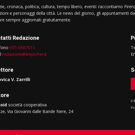
ie, cronaca, politica, cultura, tempo libero, eventi: raccontiamo Firenz
izioni e personaggi della città. Le news del giorno, gli appuntamenti da
are sempre aggiornati gratuitamente.
tatti Redazione
P
efono
055 6587611
T
il
redazione@ilreporter.it
E
ettore
S
vica V. Zarrilli
tore
Il
oid
società cooperativa
Fi
nze, Via Giovanni dalle Bande Nere, 24