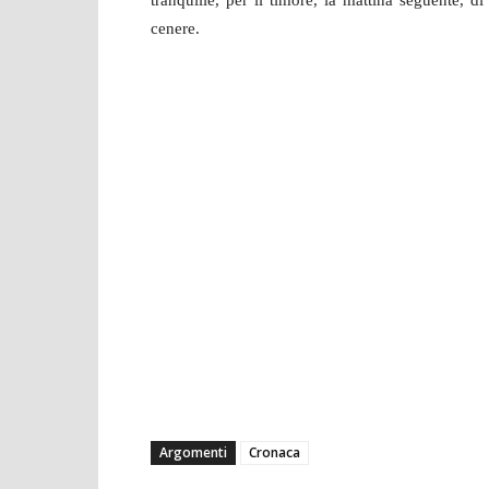
tranquille, per il timore, la mattina seguente, di
cenere.
Argomenti
Cronaca