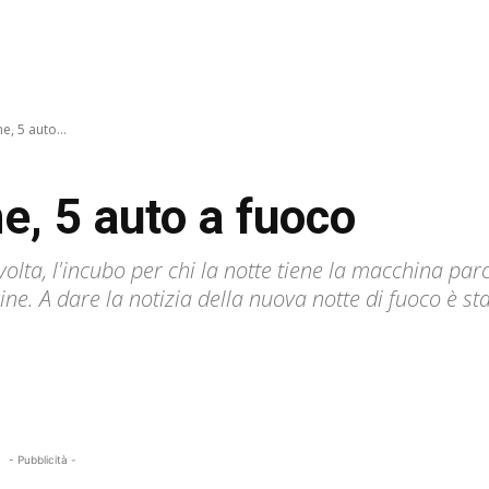
e, 5 auto...
e, 5 auto a fuoco
olta, l'incubo per chi la notte tiene la macchina par
ine. A dare la notizia della nuova notte di fuoco è s
- Pubblicità -