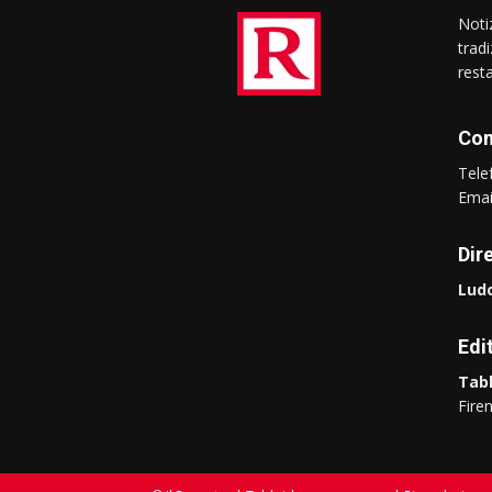
Notiz
trad
rest
Con
Tel
Ema
Dir
Ludo
Edi
Tabl
Fire