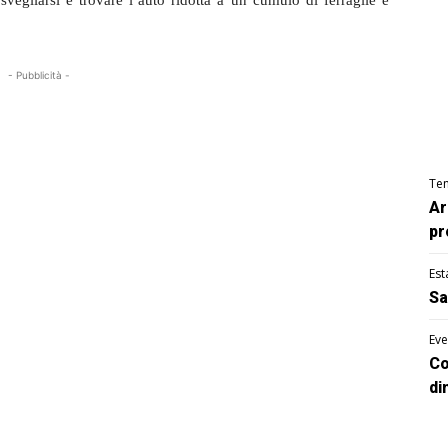
 svegliarsi e trovare l’auto ridotta a un cumulo di ferraglie e
- Pubblicità -
Te
Ar
pr
Est
Sa
Eve
Co
di