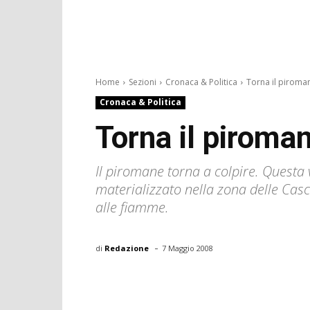
Home
Sezioni
Cronaca & Politica
Torna il piroman
Cronaca & Politica
Torna il piroman
Il piromane torna a colpire. Questa v
materializzato nella zona delle Casc
alle fiamme.
-
di
Redazione
7 Maggio 2008