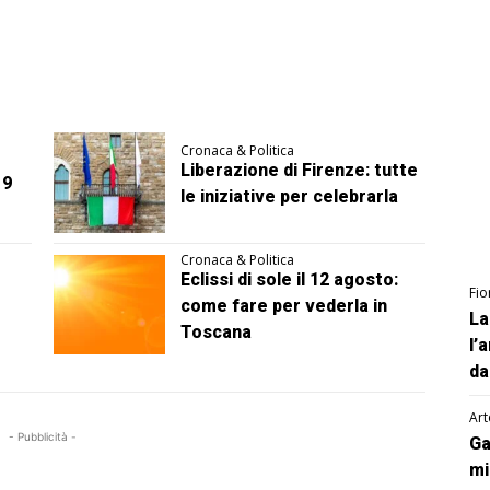
Cronaca & Politica
Liberazione di Firenze: tutte
 9
le iniziative per celebrarla
Cronaca & Politica
Eclissi di sole il 12 agosto:
Fio
come fare per vederla in
La
Toscana
l’
da
Art
- Pubblicità -
Ga
mi