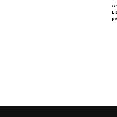
Cro
Li
pe