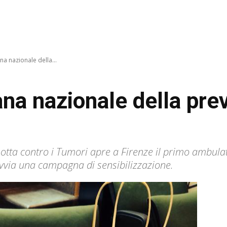
na nazionale della...
ana nazionale della pre
Lotta contro i Tumori apre a Firenze il primo ambula
vvia una campagna di sensibilizzazione.