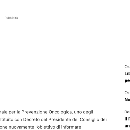
- Pubblicità -
Cro
Li
pe
Cro
Nu
nale per la Prevenzione Oncologica, uno degli
Fio
Il
 istituito con Decreto del Presidente del Consiglio dei
an
i pone nuovamente l’obiettivo di informare