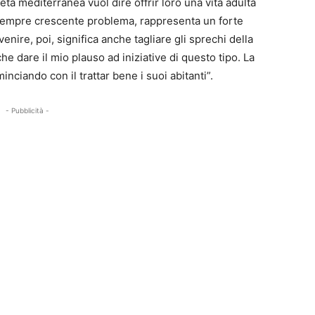
 dieta mediterranea vuol dire offrir loro una vita adulta
e e sempre crescente problema, rappresenta un forte
venire, poi, significa anche tagliare gli sprechi della
he dare il mio plauso ad iniziative di questo tipo. La
inciando con il trattar bene i suoi abitanti”.
- Pubblicità -