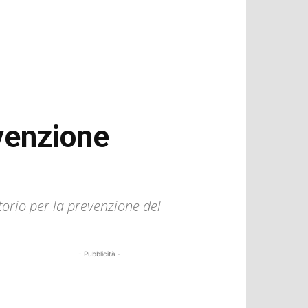
venzione
torio per la prevenzione del
- Pubblicità -