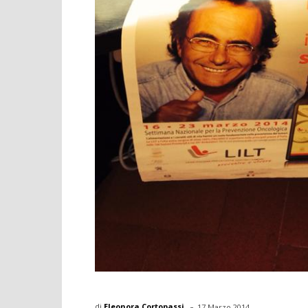
-
di
Eleonora Cortopassi
17 Marzo 2014