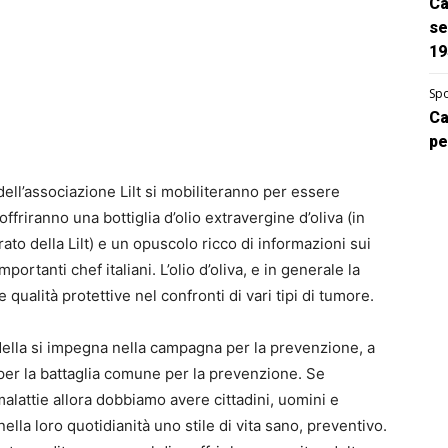
Ca
se
19
Spo
Ca
pe
dell’associazione Lilt si mobiliteranno per essere
offriranno una bottiglia d’olio extravergine d’oliva (in
to della Lilt) e un opuscolo ricco di informazioni sui
 importanti chef italiani. L’olio d’oliva, e in generale la
 qualità protettive nel confronti di vari tipi di tumore.
della si impegna nella campagna per la prevenzione, a
t per la battaglia comune per la prevenzione. Se
malattie allora dobbiamo avere cittadini, uomini e
lla loro quotidianità uno stile di vita sano, preventivo.