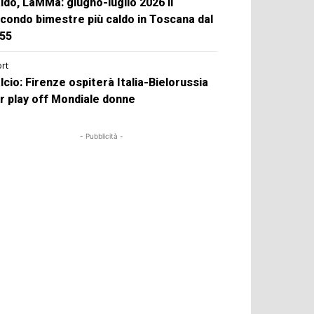
ldo, LaMMa: giugno-luglio 2026 il
condo bimestre più caldo in Toscana dal
55
rt
lcio: Firenze ospiterà Italia-Bielorussia
r play off Mondiale donne
- Pubblicità -