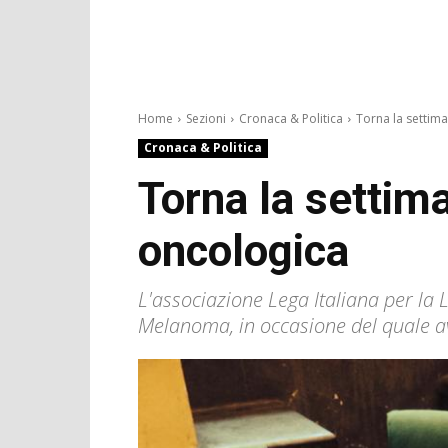
Home
Sezioni
Cronaca & Politica
Torna la settima
Cronaca & Politica
Torna la settim
oncologica
L'associazione Lega Italiana per la 
Melanoma, in occasione del quale a