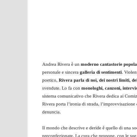
Andrea Rivera è un
moderno cantastorie popol
personale e sincera
galleria di sentimenti
. Violen
poetico,
Rivera parla di noi, dei nostri limiti, de
svendute. Lo fa con
monologhi, canzoni, intervist
sistema comunicativo che Rivera dedica ai Comizi
Rivera porta l’ironia di strada, l’improvvisazione 
denuncia.
Il mondo che descrive e deride è quello di una soc
preconfezionate. La cura che propone, con le sue p