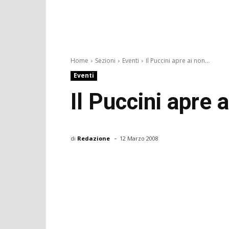
Home
Sezioni
Eventi
Il Puccini apre ai non...
Eventi
Il Puccini apre 
-
di
Redazione
12 Marzo 2008