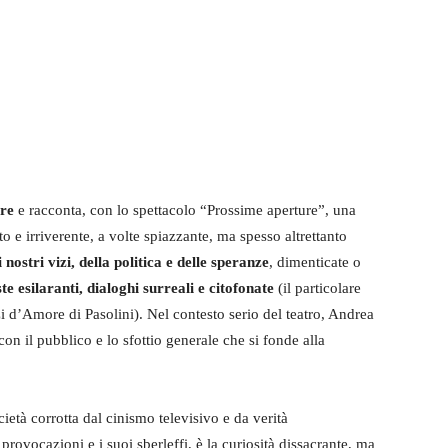
are
e racconta, con lo spettacolo “Prossime aperture”, una
to e irriverente, a volte spiazzante, ma spesso altrettanto
i nostri vizi, della politica e delle speranze
, dimenticate o
e esilaranti, dialoghi surreali e citofonate
(il particolare
 d’Amore di Pasolini). Nel contesto serio del teatro, Andrea
con il pubblico e lo sfottio generale che si fonde alla
ietà corrotta dal cinismo televisivo e da verità
rovocazioni e i suoi sberleffi, è la curiosità dissacrante, ma