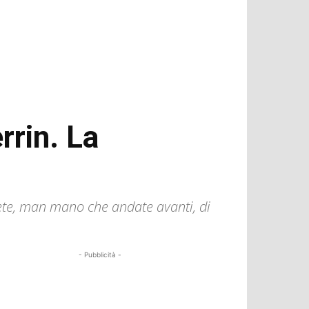
rrin. La
rete, man mano che andate avanti, di
- Pubblicità -