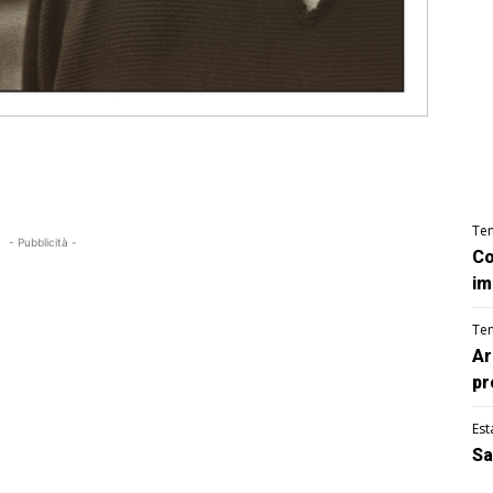
Te
- Pubblicità -
Co
im
Te
Ar
pr
Est
Sa