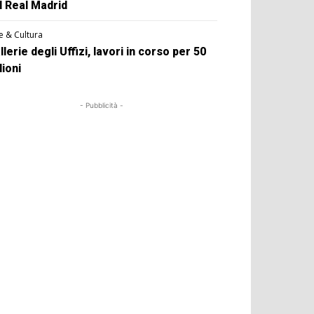
l Real Madrid
e & Cultura
llerie degli Uffizi, lavori in corso per 50
lioni
- Pubblicità -