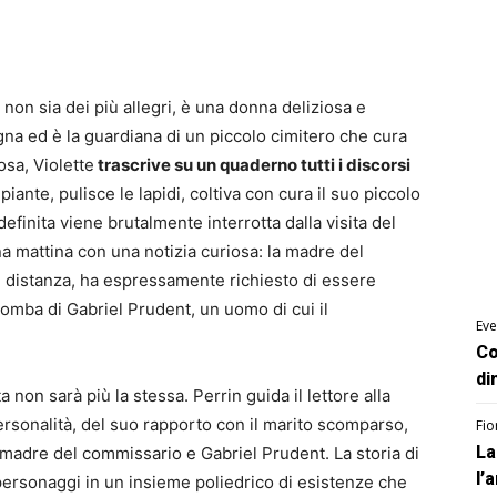
 non sia dei più allegri, è una donna deliziosa e
gna ed è la guardiana di un piccolo cimitero che cura
osa, Violette
trascrive su un quaderno tutti i discorsi
e piante, pulisce le lapidi, coltiva con cura il suo piccolo
definita viene brutalmente interrotta dalla visita del
a mattina con una notizia curiosa: la madre del
i distanza, ha espressamente richiesto di essere
 tomba di Gabriel Prudent, un uomo di cui il
Eve
Co
di
non sarà più la stessa. Perrin guida il lettore alla
personalità, del suo rapporto con il marito scomparso,
Fio
La
 madre del commissario e Gabriel Prudent. La storia di
l’
ri personaggi in un insieme poliedrico di esistenze che