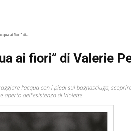
qua ai fiori" di...
a ai fiori” di Valerie Pe
 saggiare l’acqua con i piedi sul bagnasciuga, scopri
 aperto dell’esistenza di Violette