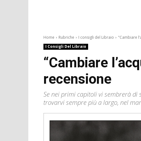
Home
Rubriche
I consigli del Libraio
"Cambiare l’ac
I Consigli Del Libraio
“Cambiare l’acqu
recensione
Se nei primi capitoli vi sembrerà di
trovarvi sempre più a largo, nel mare