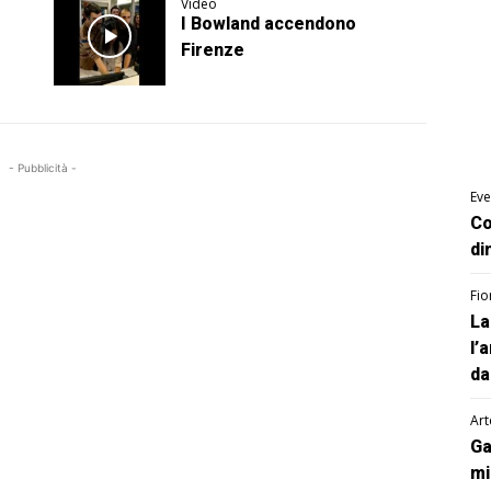
Video
I Bowland accendono
Firenze
- Pubblicità -
Eve
Co
di
Fio
La
l’
da
Art
Ga
mi