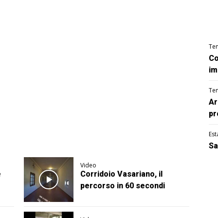
Te
Co
im
Te
Ar
pr
Est
Sa
Video
e
Corridoio Vasariano, il
o
percorso in 60 secondi