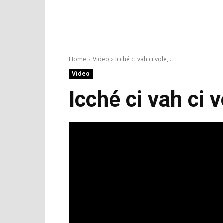
Home
Video
Icché ci vah ci vole,...
Video
Icché ci vah ci 