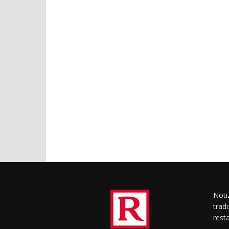
Notiz
trad
rest