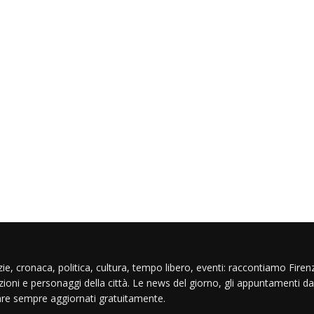
ie, cronaca, politica, cultura, tempo libero, eventi: raccontiamo Firenz
izioni e personaggi della città. Le news del giorno, gli appuntamenti da
are sempre aggiornati gratuitamente.