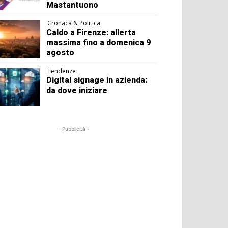
Mastantuono
Cronaca & Politica
Caldo a Firenze: allerta
massima fino a domenica 9
agosto
Tendenze
Digital signage in azienda:
da dove iniziare
- Pubblicità -