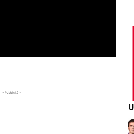
- Pubblicità -
U