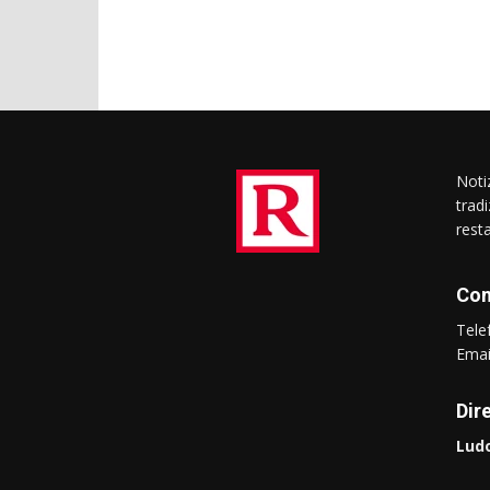
Notiz
trad
rest
Con
Tel
Ema
Dir
Ludo