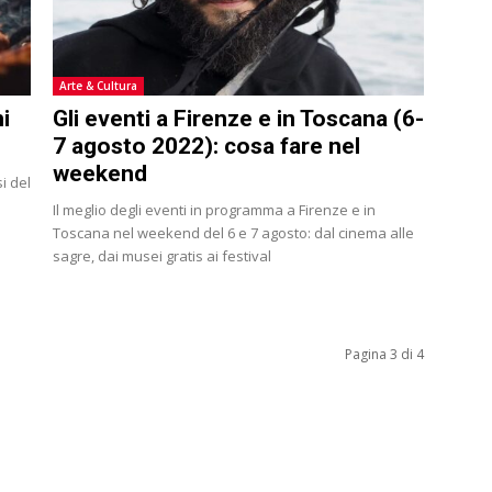
Arte & Cultura
i
Gli eventi a Firenze e in Toscana (6-
7 agosto 2022): cosa fare nel
weekend
i del
Il meglio degli eventi in programma a Firenze e in
Toscana nel weekend del 6 e 7 agosto: dal cinema alle
sagre, dai musei gratis ai festival
Pagina 3 di 4