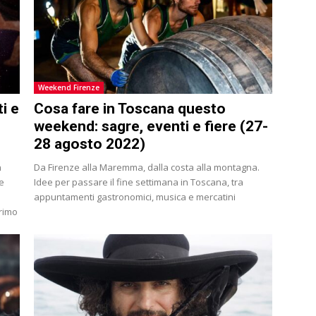
Weekend Firenze
i e
Cosa fare in Toscana questo
weekend: sagre, eventi e fiere (27-
28 agosto 2022)
n
Da Firenze alla Maremma, dalla costa alla montagna.
ge
Idee per passare il fine settimana in Toscana, tra
appuntamenti gastronomici, musica e mercatini
primo