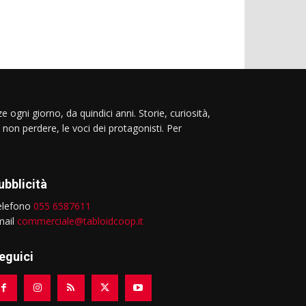
e ogni giorno, da quindici anni. Storie, curiosità,
 non perdere, le voci dei protagonisti. Per
ubblicità
elefono
055 6587611
mail
commerciale@tabloidcoop.it
eguici