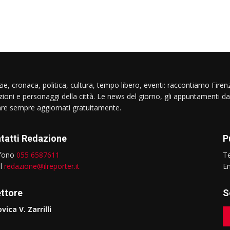
ie, cronaca, politica, cultura, tempo libero, eventi: raccontiamo Firenz
izioni e personaggi della città. Le news del giorno, gli appuntamenti da
are sempre aggiornati gratuitamente.
tatti Redazione
P
efono
055 6587611
T
il
redazione@ilreporter.it
E
ettore
S
vica V. Zarrilli