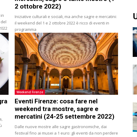
2 ottobre 2022)
U
 in
Iniziative culturali e sociali, ma anche sagre e mercatini:
 del
il weekend del 1 e 2 ottobre 2022 è ricco di eventi in
2022
programma
Weekend Firenze
gra
Eventi Firenze: cosa fare nel
weekend tra mostre, sagre e
mercatini (24-25 settembre 2022)
a,
nù
Dalle nuove mostre alle sagre gastronomiche, dai
festival fino ai musei a 1 euro: gli eventi da non perdere