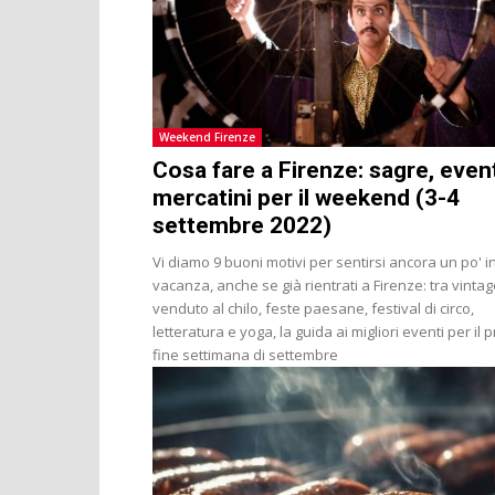
Weekend Firenze
Cosa fare a Firenze: sagre, event
mercatini per il weekend (3-4
settembre 2022)
Vi diamo 9 buoni motivi per sentirsi ancora un po' i
vacanza, anche se già rientrati a Firenze: tra vinta
venduto al chilo, feste paesane, festival di circo,
letteratura e yoga, la guida ai migliori eventi per il 
fine settimana di settembre