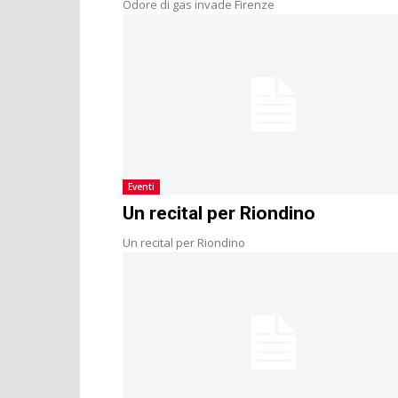
Odore di gas invade Firenze
Eventi
Un recital per Riondino
Un recital per Riondino