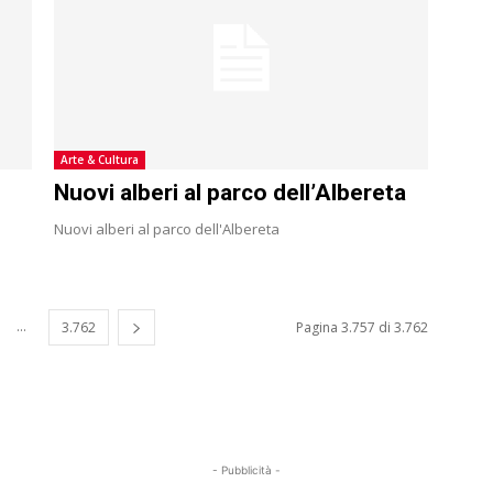
Arte & Cultura
Nuovi alberi al parco dell’Albereta
Nuovi alberi al parco dell'Albereta
...
3.762
Pagina 3.757 di 3.762
- Pubblicità -