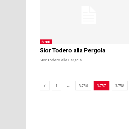
Eventi
Sior Todero alla Pergola
Sior Todero alla Pergola
...
1
3.756
3.757
3.758