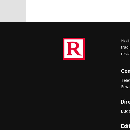
Notiz
trad
rest
Con
Tel
Ema
Dir
Ludo
Edi