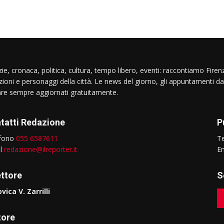
ie, cronaca, politica, cultura, tempo libero, eventi: raccontiamo Firenz
izioni e personaggi della città. Le news del giorno, gli appuntamenti da
are sempre aggiornati gratuitamente.
tatti Redazione
P
efono
055 6587611
T
il
redazione@ilreporter.it
E
ettore
S
vica V. Zarrilli
tore