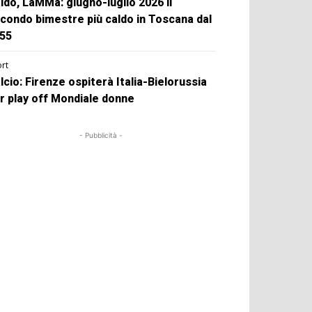
ldo, LaMMa: giugno-luglio 2026 il
condo bimestre più caldo in Toscana dal
55
rt
lcio: Firenze ospiterà Italia-Bielorussia
r play off Mondiale donne
- Pubblicità -