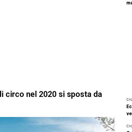
ma
 di circo nel 2020 si sposta da
Cro
Ec
ve
Cro