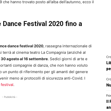
che hanno trovato posto all’alba dell’autunno, ecco il
e Dance Festival 2020 fino a
nce dance festival 2020
, rassegna internazionale di
si terrà al cinema teatro La Compagnia (anziché al
Cro
 30 agosto al 16 settembre
. Sedici giorni di arte e
Li
portanti compagnie di danza, che non hanno voluto
pe
 un punto di riferimento per gli amanti del genere
nir meno ai protocolli di sicurezza anti-Covid. I
Cro
 festival
.
Nu
Fio
- Pubblicità -
Il
an