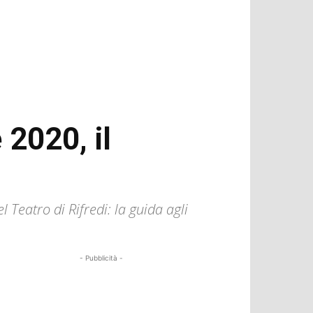
 2020, il
l Teatro di Rifredi: la guida agli
- Pubblicità -