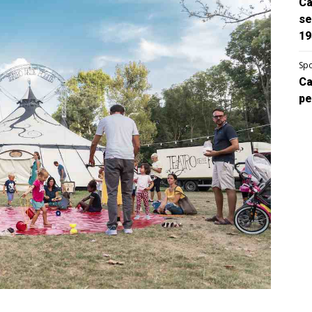
Ca
se
19
Spo
Ca
pe