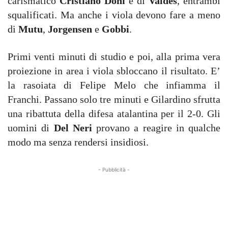
carismatico
Cristiano Doni
e di
Valdes
, entrambi
squalificati. Ma anche i viola devono fare a meno
di
Mutu
,
Jorgensen
e
Gobbi
.
Primi venti minuti di studio e poi, alla prima vera
proiezione in area i viola sbloccano il risultato. E’
la rasoiata di Felipe Melo che infiamma il
Franchi. Passano solo tre minuti e Gilardino sfrutta
una ribattuta della difesa atalantina per il 2-0. Gli
uomini di
Del Neri
provano a reagire in qualche
modo ma senza rendersi insidiosi.
- Pubblicità -