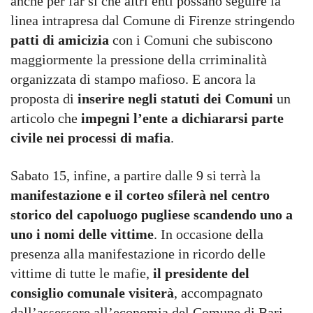
anche per far sì che altri enti possano seguire la
linea intrapresa dal Comune di Firenze stringendo
patti di amicizia
con i Comuni che subiscono
maggiormente la pressione della crriminalità
organizzata di stampo mafioso. E ancora la
proposta di
inserire negli statuti dei Comuni
un
articolo che
impegni l’ente a dichiararsi parte
civile nei processi di mafia
.
Sabato 15, infine, a partire dalle 9 si terrà la
manifestazione e il corteo sfilerà nel centro
storico del capoluogo pugliese
scandendo uno a
uno i nomi delle vittime
. In occasione della
presenza alla manifestazione in ricordo delle
vittime di tutte le mafie,
il presidente del
consiglio comunale visiterà
, accompagnato
dall’assessore all’economia del Comune di Bari,