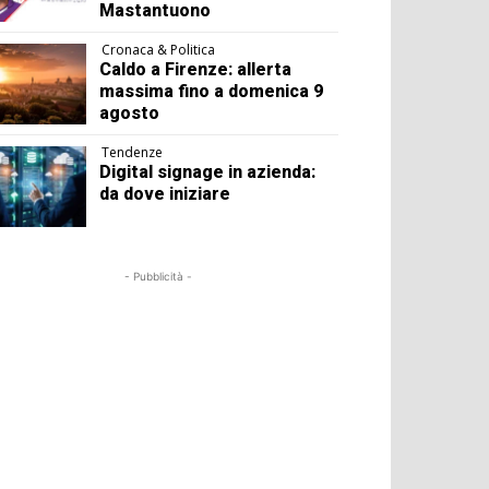
Mastantuono
Cronaca & Politica
Caldo a Firenze: allerta
massima fino a domenica 9
agosto
Tendenze
Digital signage in azienda:
da dove iniziare
- Pubblicità -