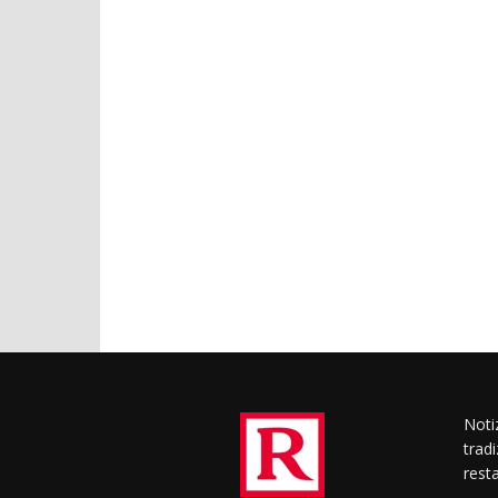
Notiz
trad
rest