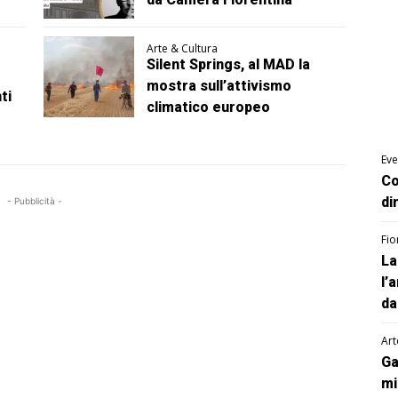
Arte & Cultura
Silent Springs, al MAD la
mostra sull’attivismo
ti
climatico europeo
Eve
Co
di
- Pubblicità -
Fio
La
l’
da
Art
Ga
mi