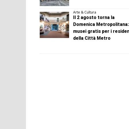
Arte & Cultura
Il 2 agosto torna la
Domenica Metropolitana:
musei gratis per i residen
della Città Metro