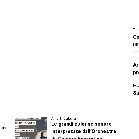
Te
Co
im
Te
Ar
pr
Est
Sa
Arte & Cultura
Le grandi colonne sonore
 in
interpretate dall’Orchestra
da Camera Fiorentina