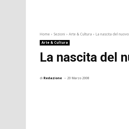
Home
Sezioni
Arte & Cultura
La nascita del nuov
Arte & Cultura
La nascita del 
-
di
Redazione
20 Marzo 2008