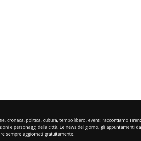
ie, cronaca, politica, cultura, tempo libero, eventi: raccontiamo Firenz
izioni e personaggi della città. Le news del giorno, gli appuntamenti da
are sempre aggiornati gratuitamente.