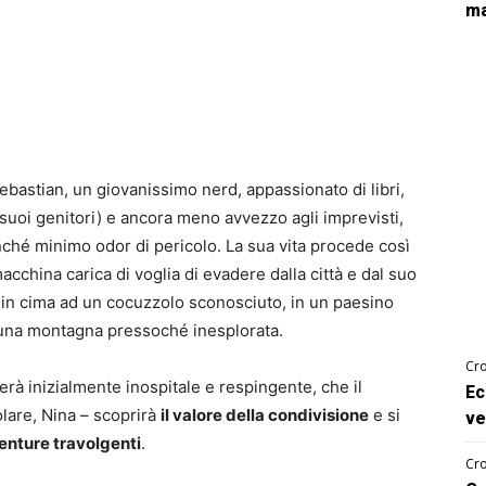
ma
Sebastian, un giovanissimo nerd, appassionato di libri,
 suoi genitori) e ancora meno avvezzo agli imprevisti,
ché minimo odor di pericolo. La sua vita procede così
cchina carica di voglia di evadere dalla città e dal suo
o in cima ad un cocuzzolo sconosciuto, in un paesino
 una montagna pressoché inesplorata.
Cro
rà inizialmente inospitale e respingente, che il
Ec
olare, Nina – scoprirà
il valore della condivisione
e si
ve
venture travolgenti
.
Cro