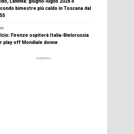
ldo, LaMMa: giugno-luglio 2026 il
condo bimestre più caldo in Toscana dal
55
rt
lcio: Firenze ospiterà Italia-Bielorussia
r play off Mondiale donne
- Pubblicità -