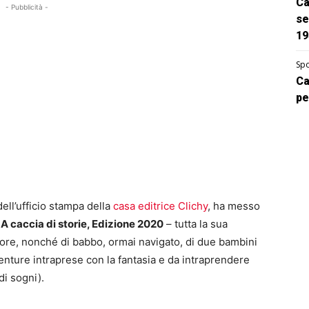
Ca
- Pubblicità -
se
19
Spo
Ca
pe
ell’ufficio stampa della
casa editrice Clichy
, ha messo
A caccia di storie, Edizione 2020
– tutta la sua
ratore, nonché di babbo, ormai navigato, di due bambini
nture intraprese con la fantasia e da intraprendere
di sogni).