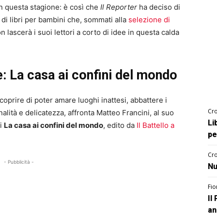
 in questa stagione: è così che
Il Reporter
ha deciso di
 di libri per bambini che, sommati alla
selezione di
on lascerà i suoi lettori a corto di idee in questa calda
e: La casa ai confini del mondo
coprire di poter amare luoghi inattesi, abbattere i
Cro
nalità e delicatezza, affronta Matteo Francini, al suo
Li
zi
La casa ai confini del mondo
, edito da
Il Battello a
pe
Cro
- Pubblicità -
Nu
Fio
Il
an