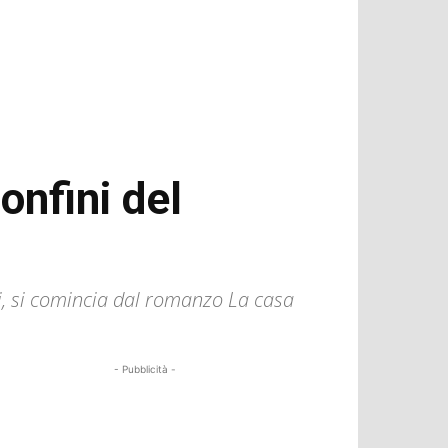
onfini del
tori, si comincia dal romanzo La casa
- Pubblicità -