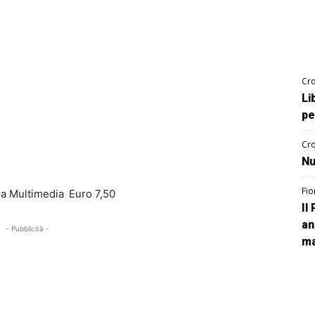
Cro
Li
pe
Cro
Nu
Fio
ra Multimedia
Euro 7,50
Il
an
- Pubblicità -
ma