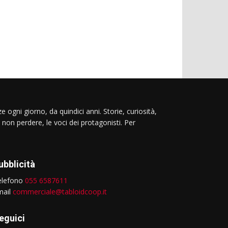
e ogni giorno, da quindici anni. Storie, curiosità,
 non perdere, le voci dei protagonisti. Per
ubblicità
elefono
055 6587611
mail
commerciale@tabloidcoop.it
eguici