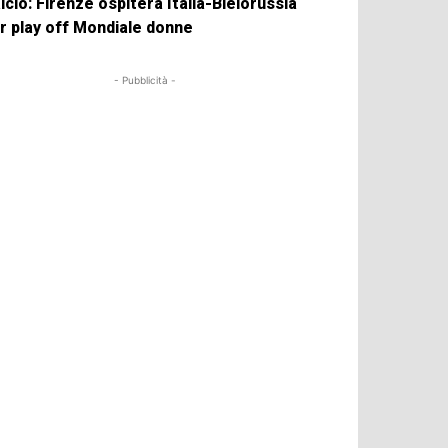
lcio: Firenze ospiterà Italia-Bielorussia
r play off Mondiale donne
- Pubblicità -