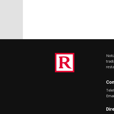
Notiz
trad
rest
Con
Tel
Ema
Dir