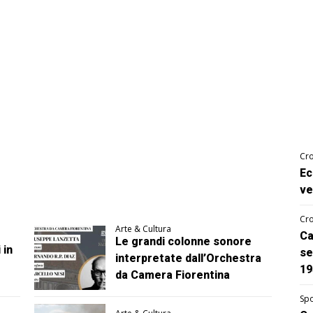
Cro
Ec
ve
Cro
Arte & Cultura
Ca
Le grandi colonne sonore
 in
se
interpretate dall’Orchestra
19
da Camera Fiorentina
Spo