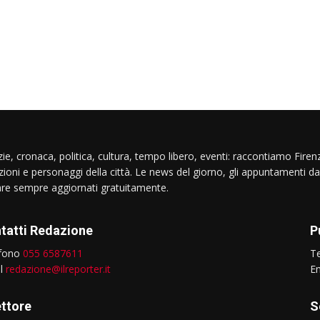
ie, cronaca, politica, cultura, tempo libero, eventi: raccontiamo Firenz
izioni e personaggi della città. Le news del giorno, gli appuntamenti da
are sempre aggiornati gratuitamente.
tatti Redazione
P
efono
055 6587611
T
il
redazione@ilreporter.it
E
ettore
S