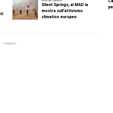
Arte & Cultura
Ca
Silent Springs, al MAD la
pe
mostra sull’attivismo
ti
climatico europeo
- Pubblicità -