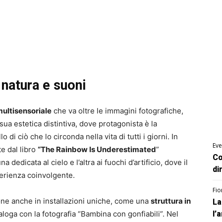
 natura e suoni
ultisensoriale
che va oltre le immagini fotografiche
,
 sua estetica distintiva, dove protagonista è la
lo di ciò che lo circonda nella vita di tutti i giorni
. In
Eve
te dal libro
“The Rainbow Is Underestimated
”
Co
 dedicata al cielo e l’altra ai fuochi d’artificio, dove il
di
erienza coinvolgente.
Fio
ione anche in installazioni uniche, come una
struttura in
La
loga con la fotografia “Bambina con gonfiabili”. Nel
l’