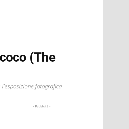
rcoco (The
e l'esposizione fotografica
- Pubblicità -