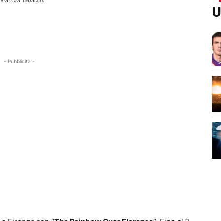
nifattura Tabacchi
U
- Pubblicità -