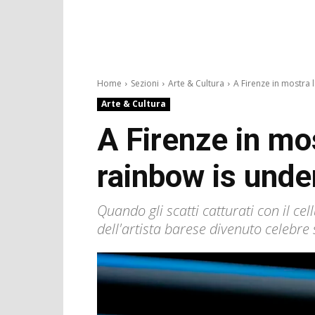
Home
Sezioni
Arte & Cultura
A Firenze in mostra le
Arte & Cultura
A Firenze in mo
rainbow is unde
Quando gli scatti catturati con il ce
dell'artista barese divenuto celebre