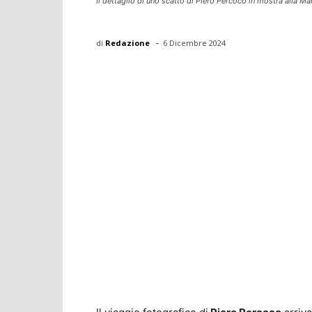
Il dettaglio di uno scatto di Piero Percoco in mostra alla Ma
-
di
Redazione
6 Dicembre 2024