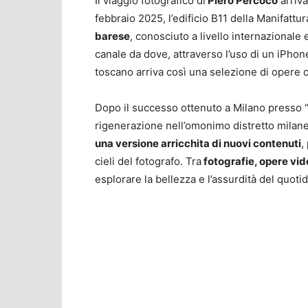
Il viaggio fotografico di
Piero Percoco
arriva
febbraio 2025, l’edificio B11 della Manifattu
barese
, conosciuto a livello internazional
canale da dove, attraverso l’uso di un iPhon
toscano arriva così una selezione di opere c
Dopo il successo ottenuto a Milano presso “
rigenerazione nell’omonimo distretto milanes
una versione arricchita di nuovi contenuti
,
cieli del fotografo. Tra
fotografie, opere vid
esplorare la bellezza e l’assurdità del quotid