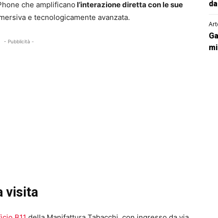
da
iPhone che amplificano
l’interazione diretta con le sue
mmersiva e tecnologicamente avanzata.
Art
Ga
- Pubblicità -
mi
a visita
ficio B11
della Manifattura Tabacchi, con ingresso da via