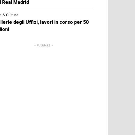
l Real Madrid
e & Cultura
llerie degli Uffizi, lavori in corso per 50
lioni
- Pubblicità -