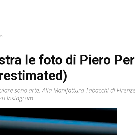
...
stra le foto di Piero Pe
restimated)
llulare sono arte. Alla Manifattura Tabacchi di Firenz
 su Instagram