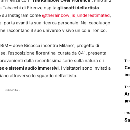
 a Firenze con “
The Rainbow Over Florence
“. Fino al 2
ra Tabacchi di Firenze ospita
gli scatti dell’artista
e e su Instagram come
@therainbow_is_underestimated
,
e, porta avanti la sua ricerca personale. Nel capoluogo
he raccontano il suo universo visivo unico e ironico.
BiM – dove Bicocca incontra Milano”, progetto di
e, l’esposizione fiorentina, curata da C41, presenta
 provenienti dalla recentissima serie sulla natura e i
Te
Co
eo e sistemi audio immersivi
, i visitatori sono invitati a
im
iano attraverso lo sguardo dell’artista.
Te
- Pubblicità -
Ar
pr
Est
Sa