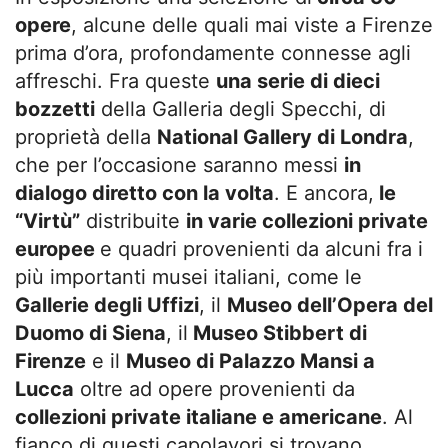
opere
, alcune delle quali mai viste a Firenze
prima d’ora, profondamente connesse agli
affreschi. Fra queste
una serie di dieci
bozzetti
della Galleria degli Specchi, di
proprietà della
National Gallery di Londra
,
che per l’occasione saranno messi
in
dialogo diretto con la volta
. E ancora,
le
“Virtù”
distribuite
in varie collezioni private
europee
e quadri provenienti da alcuni fra i
più importanti musei italiani, come le
Gallerie degli Uffizi
, il
Museo dell’Opera del
Duomo di Siena
, il
Museo Stibbert di
Firenze
e il
Museo di Palazzo Mansi a
Lucca
oltre ad opere provenienti da
collezioni private italiane e americane
. Al
fianco di questi capolavori si trovano