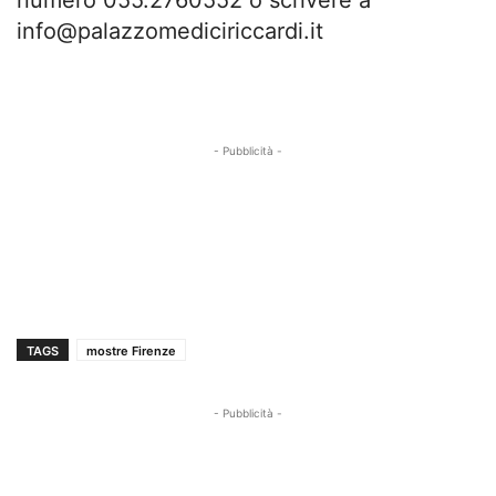
numero 055.2760552 o scrivere a
info@palazzomediciriccardi.it
- Pubblicità -
TAGS
mostre Firenze
- Pubblicità -