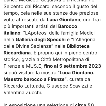
Seicento dai Riccardi secondo il gusto del
tempo, cela nelle sue stanze due preziose
volte affrescate da
Luca Giordano
, uno fra i
più importanti artisti del
Barocco
italiano
: “L’Apoteosi della famiglia Medici”
nella
Galleria degli Specchi
e “L’Allegoria
della Divina Sapienza” nella
Biblioteca
Riccardiana
. E proprio qui in pieno centro
storico, grazie a Città Metropolitana di
Firenze e MUS.E,
fino al 5 settembre 2023
si può visitare la mostra
“Luca Giordano.
Maestro barocco a Firenze”
, curata da
Riccardo Lattuada, Giuseppe Scavizzi e
Valentina Zucchi.
In esposizione una selezione di
circa 50