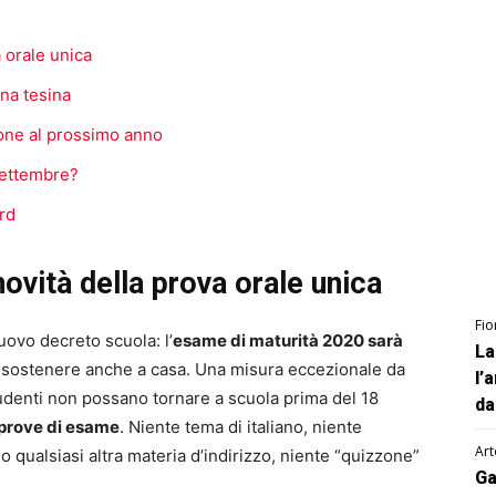
 orale unica
na tesina
one al prossimo anno
1 settembre?
rd
ovità della prova orale unica
Fio
uovo decreto scuola: l’
esame di maturità 2020 sarà
La
r sostenere anche a casa. Una misura eccezionale da
l’
tudenti non possano tornare a scuola prima del 18
da
e prove di esame
. Niente tema di italiano, niente
Art
 qualsiasi altra materia d’indirizzo, niente “quizzone”
Ga