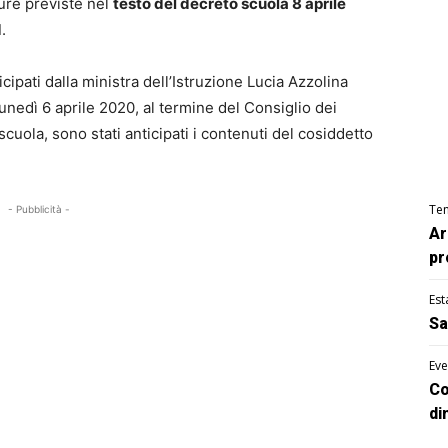
sure previste nel
testo del decreto scuola 8 aprile
d
.
cipati dalla ministra dell’Istruzione Lucia Azzolina
lunedì 6 aprile 2020, al termine del Consiglio dei
scuola, sono stati anticipati i contenuti del cosiddetto
Te
- Pubblicità -
Ar
pr
Est
Sa
Eve
Co
di