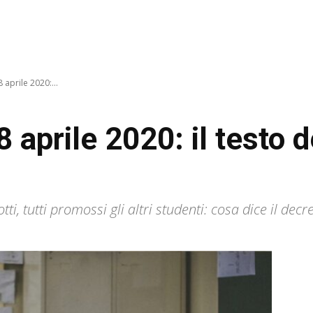
 aprile 2020:...
 aprile 2020: il testo d
i, tutti promossi gli altri studenti: cosa dice il decr