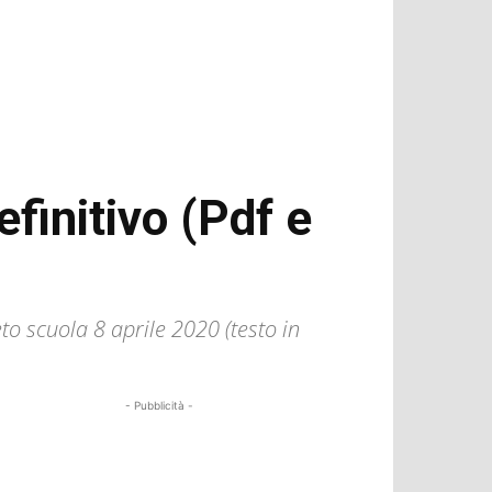
efinitivo (Pdf e
eto scuola 8 aprile 2020 (testo in
- Pubblicità -