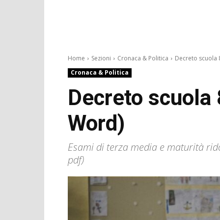
Home
Sezioni
Cronaca & Politica
Decreto scuola 8
Cronaca & Politica
Decreto scuola 8
Word)
Esami di terza media e maturità ridott
pdf)