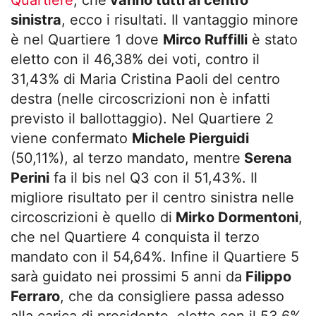
sinistra
, ecco i risultati. Il vantaggio minore
è nel Quartiere 1 dove
Mirco Ruffilli
è stato
eletto con il 46,38% dei voti, contro il
31,43% di Maria Cristina Paoli del centro
destra (nelle circoscrizioni non è infatti
previsto il ballottaggio). Nel Quartiere 2
viene confermato
Michele Pierguidi
(50,11%), al terzo mandato, mentre
Serena
Perini
fa il bis nel Q3 con il 51,43%. Il
migliore risultato per il centro sinistra nelle
circoscrizioni è quello di
Mirko Dormentoni
,
che nel Quartiere 4 conquista il terzo
mandato con il 54,64%. Infine il Quartiere 5
sarà guidato nei prossimi 5 anni da
Filippo
Ferraro
, che da consigliere passa adesso
alla carica di presidente, eletto con il 53,6%.