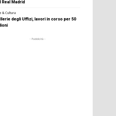
l Real Madrid
e & Cultura
llerie degli Uffizi, lavori in corso per 50
lioni
- Pubblicità -