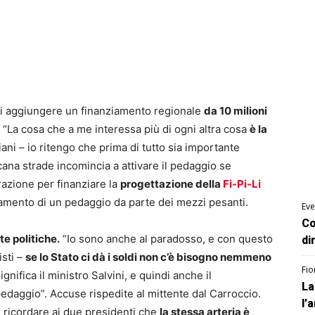
i aggiungere un finanziamento regionale
da 10 milioni
.
“La cosa che a me interessa più di ogni altra cosa
è la
ani – io ritengo che prima di tutto sia importante
ana strade incomincia a attivare il pedaggio se
azione per finanziare la
progettazione della
Fi-Pi-Li
agamento di un pedaggio da parte dei mezzi pesanti.
Eve
Co
e politiche.
“Io sono anche al paradosso, e con questo
di
isti –
se lo Stato ci dà i soldi non c’è bisogno nemmeno
Fio
gnifica il ministro Salvini, e quindi anche il
La
edaggio”. Accuse rispedite al mittente dal Carroccio.
l’
ricordare ai due presidenti che
la stessa arteria è