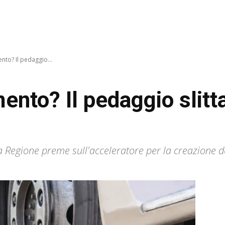
ento? Il pedaggio...
ento? Il pedaggio slitt
la Regione preme sull'acceleratore per la creazione 