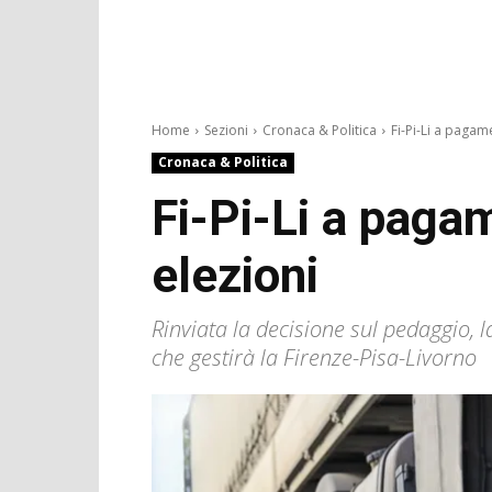
Home
Sezioni
Cronaca & Politica
Fi-Pi-Li a pagam
Cronaca & Politica
Fi-Pi-Li a pagam
elezioni
Rinviata la decisione sul pedaggio, 
che gestirà la Firenze-Pisa-Livorno