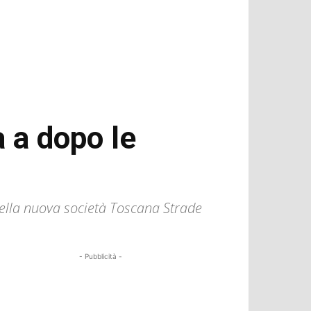
a a dopo le
della nuova società Toscana Strade
- Pubblicità -