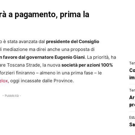
arà a pagamento, prima la
e
io è stata avanzata dal
presidente del Consiglio
i mediazione ma direi anche una proposta di
n favore dal governatore Eugenio Giani
. La priorità, ha
Te
eare Toscana Strade, la nuova
società per azioni 100%
Co
forzieri finiranno – almeno in una prima fase – le
im
elox
, oggi incassate dalle Province.
Te
- Pubblicità -
Ar
pr
Est
Sa