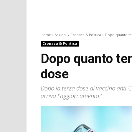
Home
Sezioni
Cronaca & Politica
Dopo quanto temp
Cronaca & Politica
Dopo quanto tem
dose
Dopo la terza dose di vaccino anti
arriva l'aggiornamento?