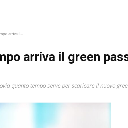
o arriva il...
po arriva il green pass
-Covid quanto tempo serve per scaricare il nuovo gr