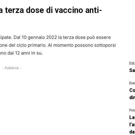
a terza dose di vaccino anti-
ipate. Dal 10 gennaio 2022 la terza dose può essere
ione del ciclo primario. Al momento possono sottoporsi
no dai 12 anni in su.
Est
- Pubblicità -
Sa
Eve
Co
di
Fio
La
l’
da