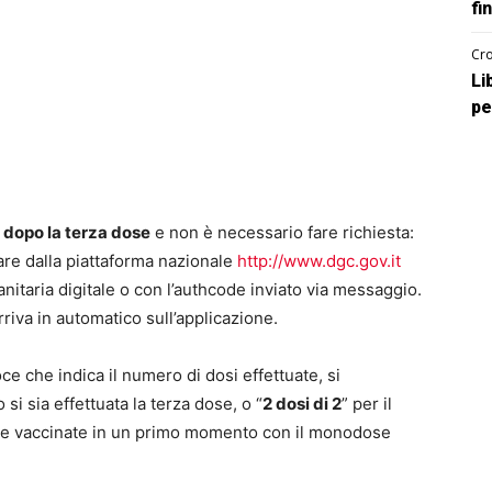
fi
Cro
Li
pe
dopo la terza dose
e non è necessario fare richiesta:
are dalla piattaforma nazionale
http://www.dgc.gov.it
anitaria digitale o con l’authcode inviato via messaggio.
arriva in automatico sull’applicazione.
oce che indica il numero di dosi effettuate, si
 si sia effettuata la terza dose, o “
2 dosi di 2
” per il
one vaccinate in un primo momento con il monodose