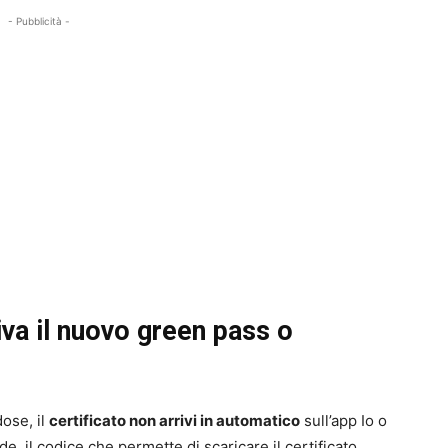
- Pubblicità -
va il nuovo green pass o
dose, il
certificato non arrivi in automatico
sull’app Io o
, il codice che permette di scaricare il certificato