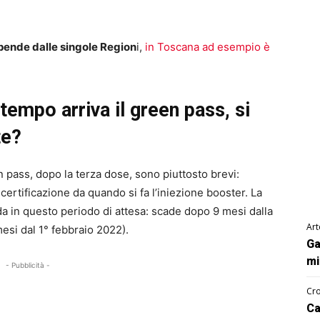
pende dalle singole Region
i,
in Toscana ad esempio è
empo arriva il green pass, si
te?
n pass, dopo la terza dose, sono piuttosto brevi:
certificazione da quando si fa l’iniezione booster. La
da in questo periodo di attesa: scade dopo 9 mesi dalla
Art
mesi dal 1° febbraio 2022).
Ga
mi
- Pubblicità -
Cro
Ca