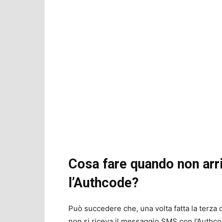
Cosa fare quando non arri
l’Authcode?
Può succedere che, una volta fatta la terza 
non si riceva il messaggio SMS con l’Authcode