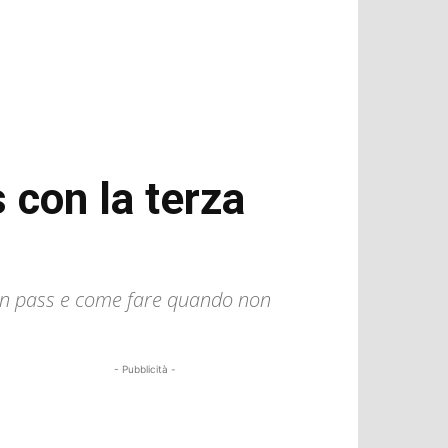
 con la terza
een pass e come fare quando non
- Pubblicità -