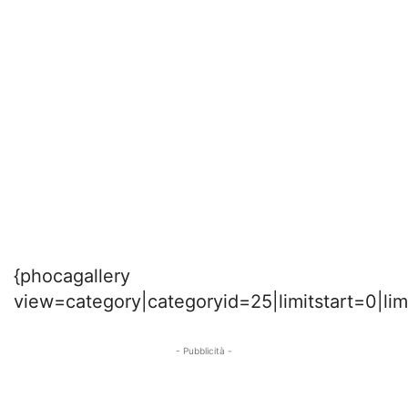
{phocagallery
view=category|categoryid=25|limitstart=0|li
- Pubblicità -