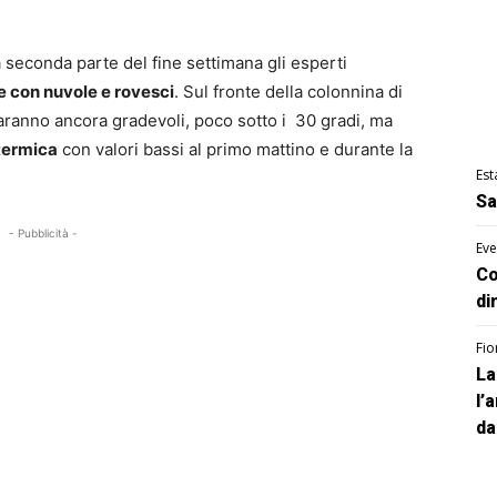
 seconda parte del fine settimana gli esperti
e con nuvole e rovesci
. Sul fronte della colonnina di
aranno ancora gradevoli, poco sotto i 30 gradi, ma
termica
con valori bassi al primo mattino e durante la
Est
Sa
- Pubblicità -
Eve
Co
di
Fio
La
l’
da