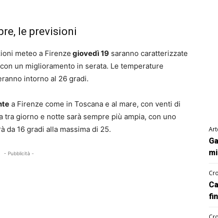
re, le previsioni
zioni meteo a Firenze
giovedì 19
saranno caratterizzate
con un miglioramento in serata. Le temperature
ranno intorno al 26 gradi.
nte
a Firenze come in Toscana e al mare, con venti di
ca tra giorno e notte sarà sempre più ampia, con uno
rà da 16 gradi alla massima di 25.
Art
Ga
mi
- Pubblicità -
Cro
Ca
fi
Cro