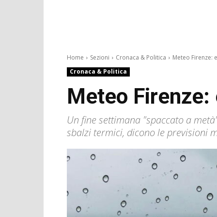
Home
Sezioni
Cronaca & Politica
Meteo Firenze: 
Cronaca & Politica
Meteo Firenze:
Un fine settimana "spaccato a metà":
sbalzi termici, dicono le prevision