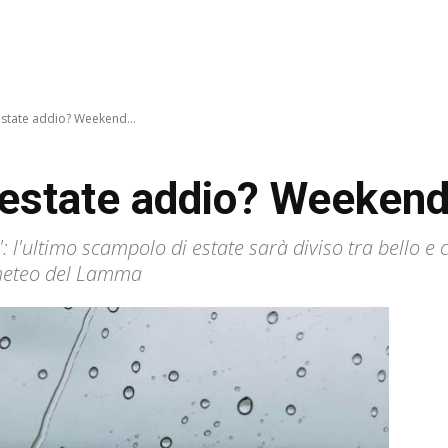
estate addio? Weekend...
 estate addio? Weekend
 l'ultimo scampolo di estate sarà diviso tra bello e 
i meteo del Lamma