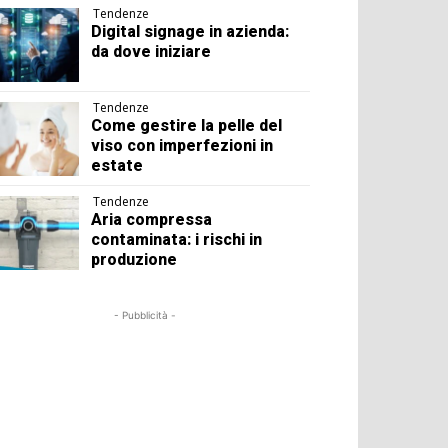
Tendenze
Digital signage in azienda:
da dove iniziare
Tendenze
Come gestire la pelle del
viso con imperfezioni in
estate
Tendenze
Aria compressa
contaminata: i rischi in
produzione
- Pubblicità -