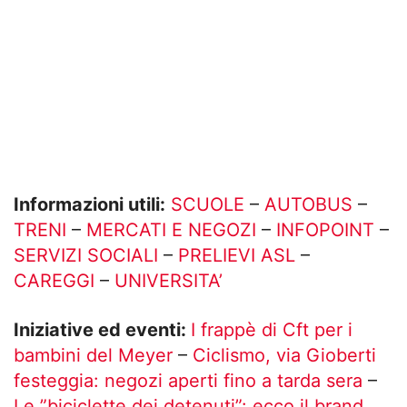
Informazioni utili:
SCUOLE
–
AUTOBUS
–
TRENI
–
MERCATI E NEGOZI
–
INFOPOINT
–
SERVIZI SOCIALI
–
PRELIEVI ASL
–
CAREGGI
–
UNIVERSITA’
Iniziative ed eventi:
I frappè di Cft per i
bambini del Meyer
–
Ciclismo, via Gioberti
festeggia: negozi aperti fino a tarda sera
–
Le ”biciclette dei detenuti”: ecco il brand