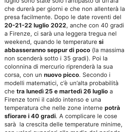
luglio sono state solo l’antipasto di un’afa
che durerà per giorni e che non allenterà la
presa facilmente. Dopo le date roventi del
20-21-22 luglio
2022
, anche con 40 gradi
a Firenze, ci sarà una leggera tregua nel
weekend, quando le temperature
si
abbasseranno seppur di poco
(la massima
non scenderà sotto i 35 gradi). Poi la
colonnina di mercurio riprenderà la sua
corsa, con un
nuovo picco
. Secondo i
modelli matematici, c’è un’alta probabilità
che
tra lunedì 25 e martedì 26 luglio
a
Firenze torni il caldo intenso e una
temperatura che nelle zone interne
potrà
sfiorare i 40 gradi
. A complicare le cose
sarà la crescita delle temperature minime,