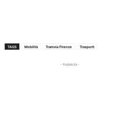
TAGS
Mobilità
Tramvia Firenze
Trasporti
- Pubblicità -