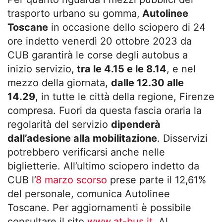
trasporto urbano su gomma,
Autolinee
Toscane
in occasione dello sciopero di 24
ore indetto venerdì 20 ottobre 2023 da
CUB garantirà le corse degli autobus a
inizio servizio,
tra le 4.15 e le 8.14
, e nel
mezzo della giornata,
dalle 12.30 alle
14.29
, in tutte le città della regione, Firenze
compresa. Fuori da questa fascia oraria la
regolarità del servizio
dipenderà
dall’adesione alla mobilitazione
. Disservizi
potrebbero verificarsi anche nelle
biglietterie. All’ultimo sciopero indetto da
CUB l’
8 marzo scorso
prese parte il 12,61%
del personale, comunica Autolinee
Toscane. Per aggiornamenti è possibile
consultare il sito
www.at-bus.it
. Al