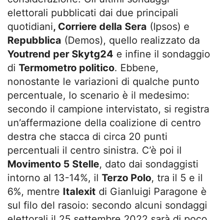
elettorali pubblicati dai due principali
quotidiani
, Corriere della Sera
(Ipsos) e
Repubblica
(Demos), quello realizzato da
Youtrend per Skytg24
e infine il sondaggio
di
Termometro politico
. Ebbene,
nonostante le variazioni di qualche punto
percentuale, lo scenario è il medesimo:
secondo il campione intervistato, si registra
un’affermazione della coalizione di centro
destra che stacca di circa 20 punti
percentuali il centro sinistra. C’è poi il
Movimento 5 Stelle
, dato dai sondaggisti
intorno al 13-14%, il
Terzo Polo
, tra il 5 e il
6%, mentre
Italexit
di Gianluigi Paragone è
sul filo del rasoio: secondo alcuni sondaggi
elettorali il 25 settembre 2022 sarà di poco