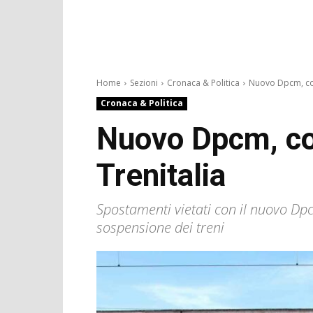
Home
Sezioni
Cronaca & Politica
Nuovo Dpcm, com
Cronaca & Politica
Nuovo Dpcm, com
Trenitalia
Spostamenti vietati con il nuovo Dpcm
sospensione dei treni