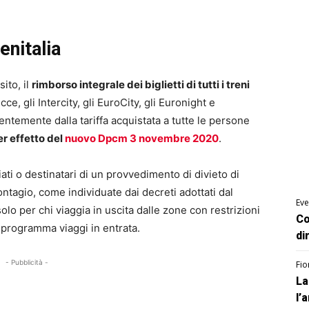
enitalia
ito, il
rimborso integrale dei biglietti di tutti i treni
cce, gli Intercity, gli EuroCity, gli Euronight e
ntemente dalla tariffa acquistata a tutte le persone
er effetto del
nuovo Dpcm 3 novembre 2020
.
liati o destinatari di un provvedimento di divieto di
ntagio, come individuate dai decreti adottati dal
Eve
olo per chi viaggia in uscita dalle zone con restrizioni
Co
 programma viaggi in entrata.
di
- Pubblicità -
Fio
La
l’