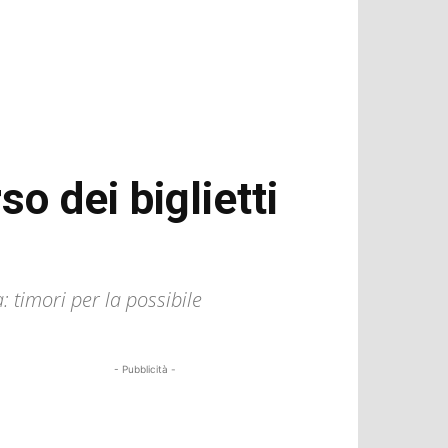
o dei biglietti
: timori per la possibile
- Pubblicità -