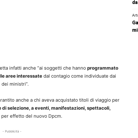
da
Art
Ga
mi
spetta infatti anche “ai soggetti che hanno
programmato
lle aree interessate
dal contagio come individuate dai
dei ministri”.
garantito anche a chi aveva acquistato titoli di viaggio per
di selezione, a eventi, manifestazioni, spettacoli,
ta per effetto del nuovo Dpcm.
- Pubblicità -