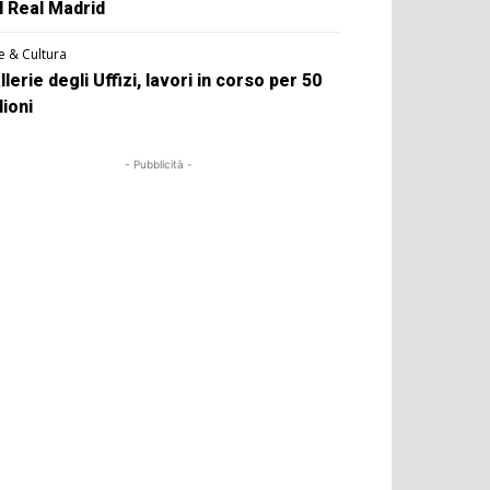
l Real Madrid
e & Cultura
llerie degli Uffizi, lavori in corso per 50
lioni
- Pubblicità -