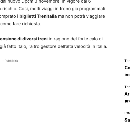
te dal nuovo Dpcm 3 novembre, in vigore dal 6
 rischio. Così, molti viaggi in treno già programmati
comprato i
biglietti Trenitalia
ma non potrà viaggiare
 come fare richiesta.
ensione di diversi treni
in ragione del forte calo di
 fatto Italo, l’altro gestore dell’alta velocità in Italia.
Te
- Pubblicità -
Co
im
Te
Ar
pr
Est
Sa