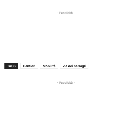
- Pubblicità -
TAGS
Cantieri
Mobilità
via dei serragli
- Pubblicità -