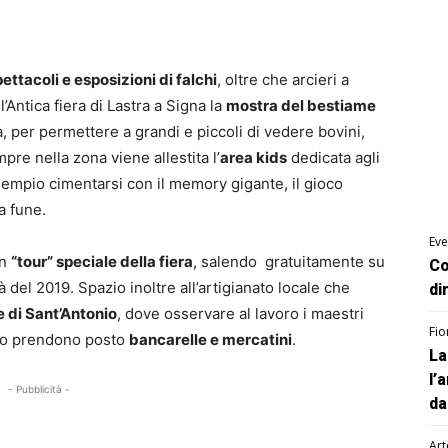
ettacoli e esposizioni di falchi
, oltre che arcieri a
l’Antica fiera di Lastra a Signa la
mostra del bestiame
a, per permettere a grandi e piccoli di vedere bovini,
mpre nella zona viene allestita l’
area kids
dedicata agli
sempio cimentarsi con il memory gigante, il gioco
la fune
.
Eve
un
“tour” speciale della fiera
, salendo gratuitamente su
Co
tà del 2019. Spazio inoltre all’artigianato locale che
di
 di Sant’Antonio
, dove osservare al lavoro i maestri
Fio
tro prendono posto
bancarelle e mercatini
.
La
l’
- Pubblicità -
da
Art