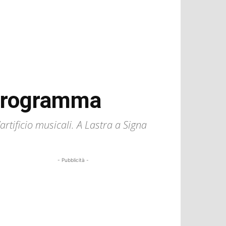
l programma
artificio musicali. A Lastra a Signa
- Pubblicità -