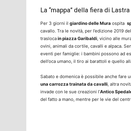
La “mappa” della fiera di Lastra
Per 3 giorni il
giardino delle Mura
ospita
sp
cavallo. Tra le novità, per l’edizione 2019 del
trasloca
in piazza Garibaldi
, vicino alle mur
ovini, animali da cortile, cavalli e alpaca. Se
eventi per famiglie: i bambini possono ad e
dell’o
ca umano,
il tiro ai barattoli e quello al
Sabato e domenica è possibile anche fare 
una carrozza trainata da cavalli
, altra novi
invade con le sue creazioni l’
Antico Spedale
del fatto a mano, mentre per le vie del cen