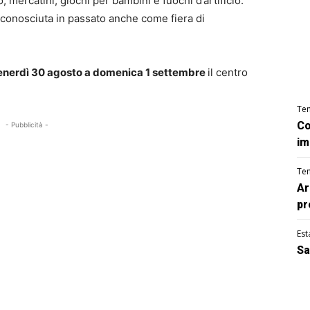
, mercatini, giochi per bambini e fuochi d’artificio:
, conosciuta in passato anche come fiera di
enerdì 30 agosto a domenica 1 settembre
il centro
Te
Co
- Pubblicità -
im
Te
Ar
pr
Est
Sa