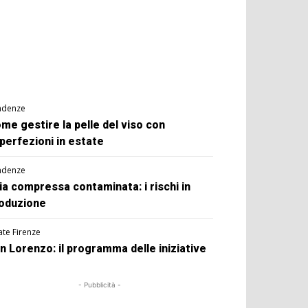
ndenze
me gestire la pelle del viso con
perfezioni in estate
ndenze
ia compressa contaminata: i rischi in
oduzione
ate Firenze
n Lorenzo: il programma delle iniziative
- Pubblicità -