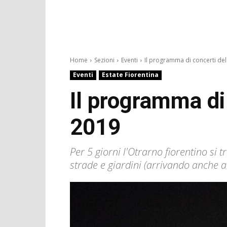
Home
Sezioni
Eventi
Il programma di concerti del.
Eventi
Estate Fiorentina
Il programma di 
2019
Per 5 giorni l'Otrarno fiorentino si t
strade e giardini (arrivando anche a