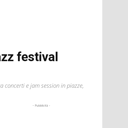
zz festival
tra concerti e jam session in piazze,
- Pubblicità -