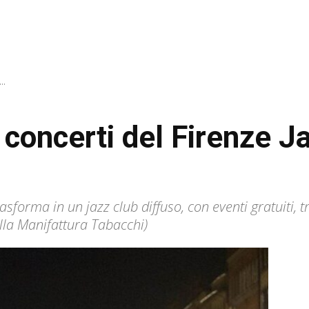
..
concerti del Firenze Ja
rasforma in un jazz club diffuso, con eventi gratuiti, 
lla Manifattura Tabacchi)