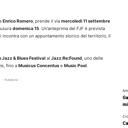
da
Enrico Romero
, prende il via
mercoledì 11 settembre
hiusura
domenica 15
. Un’anteprima del FJF è prevista
 si incontra con un appuntamento storico del territorio, il
 Jazz & Blues Festival
al
Jazz:Re:Found
, uno delle
ze, fino a
Musicus Concentus
e
Music Pool
.
- Pubblicità -
Art
Ga
mi
Cro
Ca