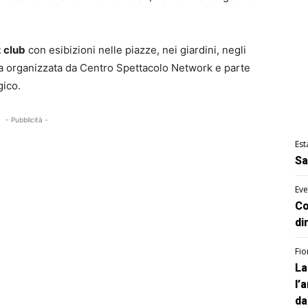
z club
con esibizioni nelle piazze, nei giardini, negli
gna organizzata da Centro Spettacolo Network e parte
gico.
- Pubblicità -
Est
Sa
Eve
Co
di
Fio
La
l’
da