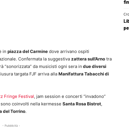
fi
Cro
Li
pe
è in
piazza del Carmine
dove arrivano ospiti
azionale. Confermata la suggestiva
zattera sull’Arno
tra
à “sonorizzata” da musicisti ogni sera in
due diversi
iusura targata FJF arriva alla
Manifattura Tabacchi di
z Fringe Festival
, jam session e concerti “invadono”
 sono coinvolti nella kermesse
Santa Rosa Bistrot
,
a del Torrino
.
- Pubblicità -