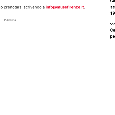
Ca
io prenotarsi scrivendo a
info@musefirenze.it
.
se
19
- Pubblicità -
Spo
Ca
pe