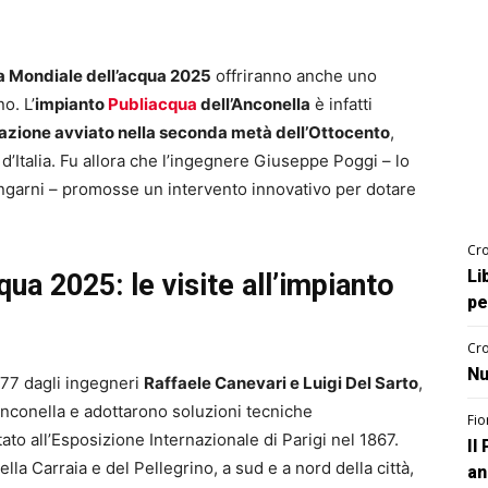
a Mondiale dell’acqua 2025
offriranno anche uno
o. L’
impianto
Publiacqua
dell’Anconella
è infatti
azione avviato nella seconda metà dell’Ottocento
,
’Italia. Fu allora che l’ingegnere Giuseppe Poggi – lo
 lungarni – promosse un intervento innovativo per dotare
Cro
Li
ua 2025: le visite all’impianto
pe
Cro
Nu
1877 dagli ingegneri
Raffaele Canevari e Luigi Del Sarto
,
’Anconella e adottarono soluzioni tecniche
Fio
ato all’Esposizione Internazionale di Parigi nel 1867.
Il
lla Carraia e del Pellegrino, a sud e a nord della città,
an