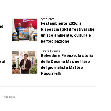
Ambiente
Festambiente 2026: a
nd
Rispescia (GR) il festival che
unisce ambiente, cultura e
partecipazione
Estate Firenze
Belvedere Firenze: la storia
 al
della Decima Mas nel libro
del giornalista Matteo
Pucciarelli
- Pubblicità -