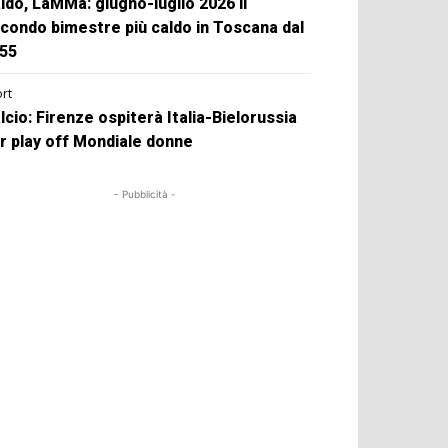
ldo, LaMMa: giugno-luglio 2026 il
condo bimestre più caldo in Toscana dal
55
rt
lcio: Firenze ospiterà Italia-Bielorussia
r play off Mondiale donne
- Pubblicità -