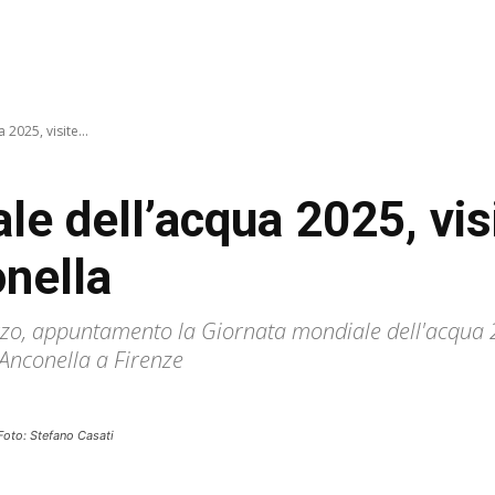
2025, visite...
le dell’acqua 2025, vis
onella
zo, appuntamento la Giornata mondiale dell'acqua 20
'Anconella a Firenze
 Foto: Stefano Casati