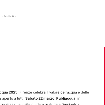
- Pubblicità -
Acqua 2025
, Firenze celebra il valore dell’acqua e delle
 aperto a tutti.
Sabato 22 marzo
,
Publiacqua
, in
organizza due visite guidate gratuite all’impianto di