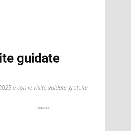
ite guidate
25 e con le visite guidate gratuite
- Pubblicità -