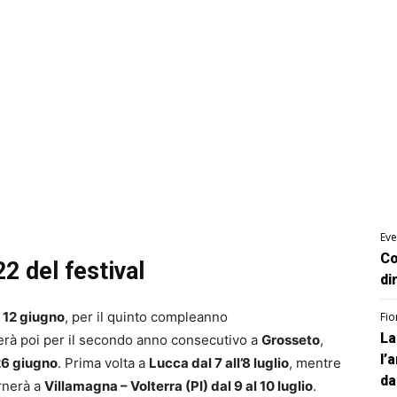
Eve
Co
2 del festival
di
l 12 giugno
, per il quinto compleanno
Fio
La
uerà poi per il secondo anno consecutivo a
Grosseto
,
l’
26 giugno
. Prima volta a
Lucca dal 7 all’8 luglio
, mentre
da
ornerà a
Villamagna – Volterra (PI) dal 9 al 10 luglio
.