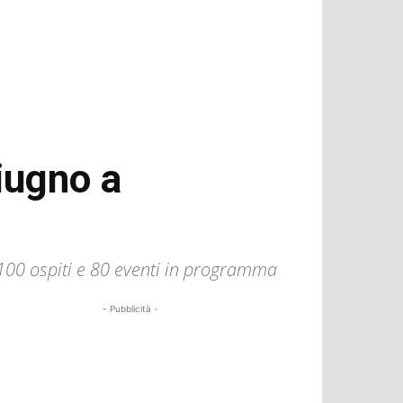
giugno a
 100 ospiti e 80 eventi in programma
- Pubblicità -