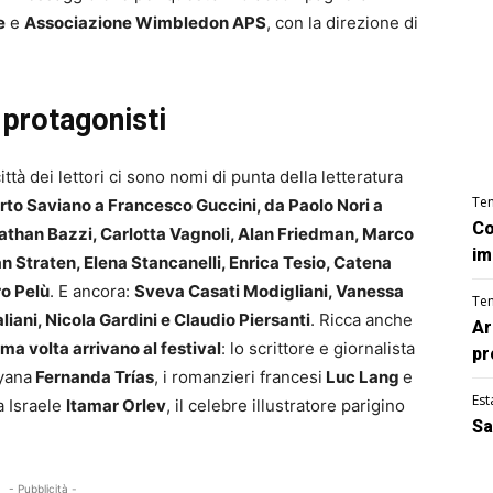
e
e
Associazione Wimbledon APS
, con la direzione di
i protagonisti
ttà dei lettori ci sono nomi di punta della letteratura
Te
to Saviano a Francesco Guccini, da Paolo Nori a
Co
athan Bazzi, Carlotta Vagnoli, Alan Friedman, Marco
im
an Straten, Elena Stancanelli, Enrica Tesio, Catena
ro Pelù
. E ancora:
Sveva Casati Modigliani, Vanessa
Te
liani, Nicola Gardini e Claudio Piersanti
. Ricca anche
Ar
ima volta arrivano al festival
: lo scrittore e giornalista
pr
ayana
Fernanda Trías
, i romanzieri francesi
Luc Lang
e
Est
da Israele
Itamar Orlev
, il celebre illustratore parigino
Sa
- Pubblicità -