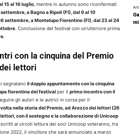
l 15 al 16 luglio
, mentre in autunno sono riconfermati
Art
 settembre, a Bagno a Ripoli (FI), dal 9 al 10
Ga
16 settembre, a Montelupo Fiorentino (FI), dal 23 al 24
mi
 ottobre
. Conclusione del festival con un’ulteriore prima
re
.
ntri con la cinquina del Premio
dei lettori
 si segnalano
il doppio appuntamento con la cinquina
ppa fiorentina del festival
per il
primo incontro con il
seguire gli autori e le autrici in corsa per il
olta nella storia del Premio, ad Arezzo dei lettori (26
 lettori, con il sostegno e la collaborazione di Unicoop
 iscritti ai circoli lettura dei soci Unicoop voteranno, tra
edizione 2022, il vincitore che sarà annunciato a marzo