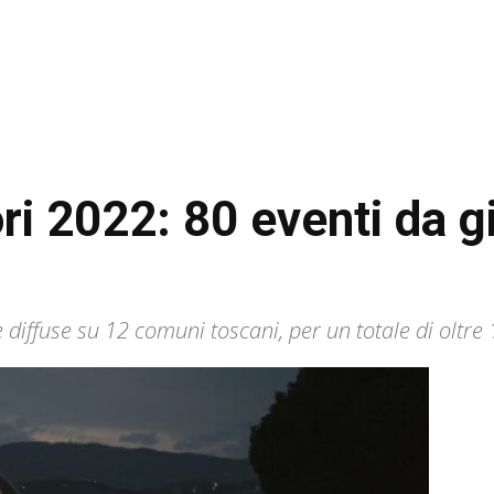
tori 2022: 80 eventi da 
diffuse su 12 comuni toscani, per un totale di oltre