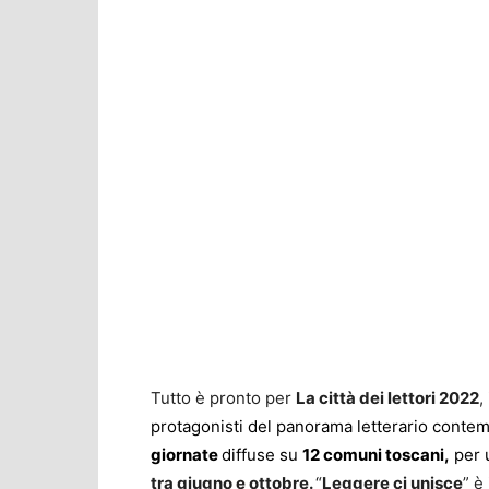
Tutto è pronto per
La città dei lettori 2022
,
protagonisti del panorama letterario conte
giornate
diffuse su
12 comuni toscani,
per u
tra giugno e ottobre.
“
Leggere ci unisce
” è