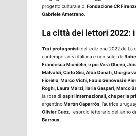
progetto culturale di
Fondazione CR Firenz
Gabriele Ametrano
.
La città dei lettori 2022: 
Tra i
protagonisti
dell’edizione 2022 de La ci
contemporanea italiana e non solo: da
Rober
Francesca Michielin, e poi Vera Gheno, Jon
Malvaldi, Carlo Sisi, Alba Donati, Giorgio v
Fiorello, Marco Vichi, Fabio Genovesi e Pie
Roghi, Laura Marzi, Ilaria Gaspari, Marco Ba
la rosa di
ospiti internazionali, che per la pr
argentino
Martín Caparrós
, l’autrice urugu
Olivier Guez
, l’esordio letterario dell’anno 
Barroux.