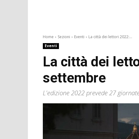
Home
Sezioni
Eventi
La città dei lettori 2022:...
Eventi
La città dei let
settembre
L'edizione 2022 prevede 27 giornate 