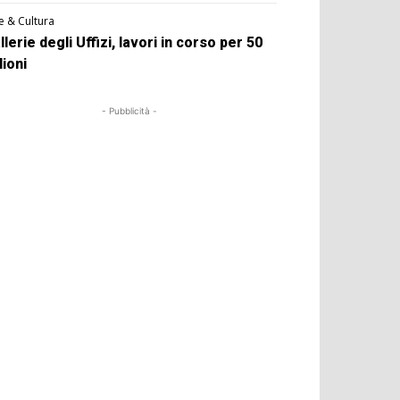
e & Cultura
llerie degli Uffizi, lavori in corso per 50
lioni
- Pubblicità -