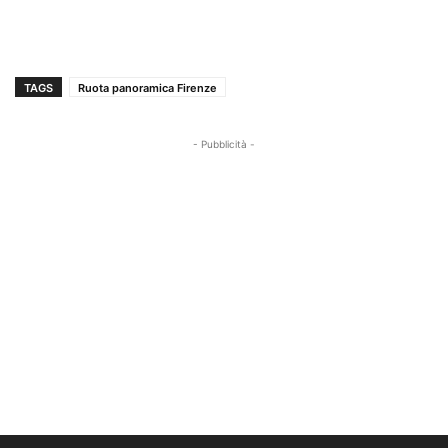
TAGS
Ruota panoramica Firenze
- Pubblicità -