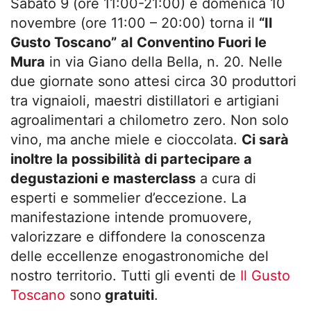
Sabato 9 (ore 11:00-21:00) e domenica 10
novembre (ore 11:00 – 20:00) torna il
“
Il
Gusto Toscano”
al
Conventino Fuori le
Mura
in via Giano della Bella, n. 20. Nelle
due giornate sono attesi circa 30 produttori
tra vignaioli, maestri distillatori e artigiani
agroalimentari a chilometro zero. Non solo
vino, ma anche miele e cioccolata.
Ci sarà
inoltre la possibilità di partecipare a
degustazioni e masterclass
a cura di
esperti e sommelier d’eccezione. La
manifestazione intende promuovere,
valorizzare e diffondere la conoscenza
delle eccellenze enogastronomiche del
nostro territorio. Tutti gli eventi de
Il Gusto
Toscano
sono
gratuiti
.