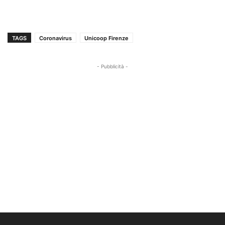
TAGS
Coronavirus
Unicoop Firenze
- Pubblicità -